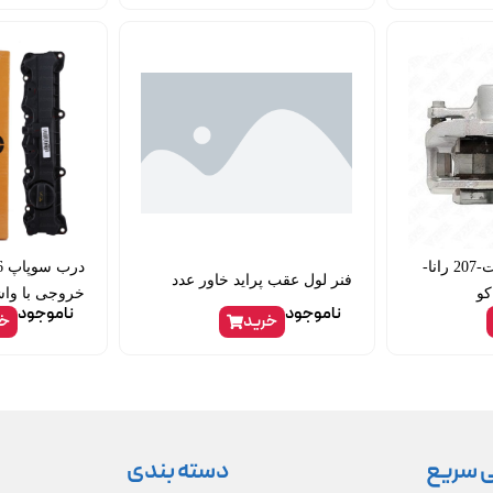
کالیپرترمز جلو راست-207 رانا-
فنر لول عقب پراید خاور عدد
کو
خروجی با واش
ناموجود
ناموجود
خرید
خر
 سریع
دسته بندی