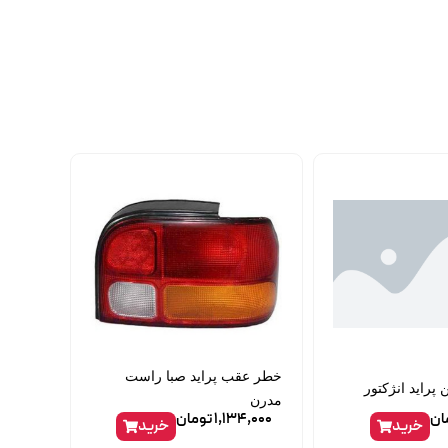
خطر عقب پراید صبا راست
پراید انژکتور
مدرن
ان
1,134,000
تومان
خرید
خرید