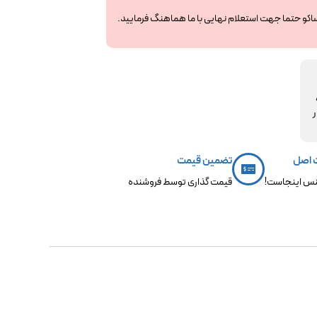
ساکو حتما جهت استعلام نهایی با ما هماهنگ فرمایید.
مکو،
ر
 اصل
تضمین قیمت
س اینجاست!
قیمت گذاری توسط فروشنده