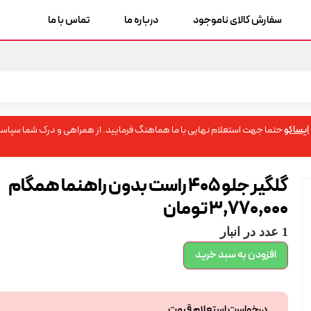
سفارش کالای ناموجود
درباره ما
تماس با ما
ایساکو
حتما جهت استعلام نهایی با ما هماهنگ فرمایید. از همراهی و درک شما سپاسگ
گلگیر جلو 405 راست بدون راهنما همگام
3,770,000
تومان
1 عدد در انبار
افزودن به سبد خرید
درخواست استعلام قیمت