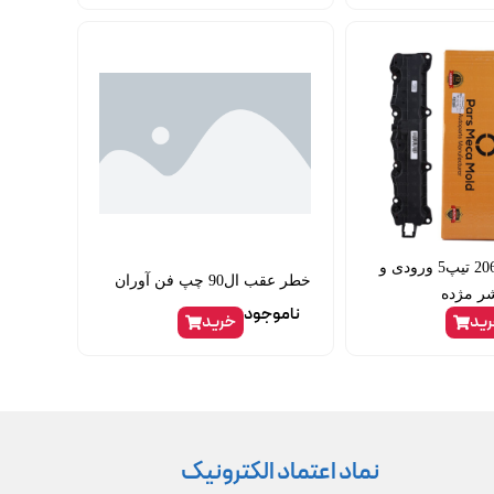
درب سوپاپ 206 تیپ5 ورودی و
خطر عقب ال90 چپ فن آوران
ر مژده
ناموجود
ید
خرید
نماد اعتماد الکترونیک