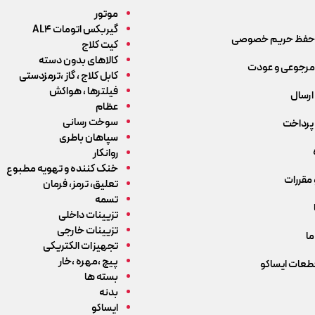
موتور
گیربکس اتومات AL4
حفظ حریم خصوصی
کیت کلاج
کالاهای بدون دسته
رجوعی و عودت
کابل کلاج ، گاز ،ترمزدستی
فیلترها ، هواکش
ارسال
عظام
سوخت رسانی
پرداخت
سپاهان باطری
روانکار
خنک کننده و تهویه مطبوع
 مقررات
تعلیق، ترمز، فرمان
تسمه
تزیینات داخلی
تزیینات خارجی
ما
تجهیزات الکتریکی
پیچ ،مهره ،خار
قطعات ایساکو
بسته ها
بدنه
ایساکو