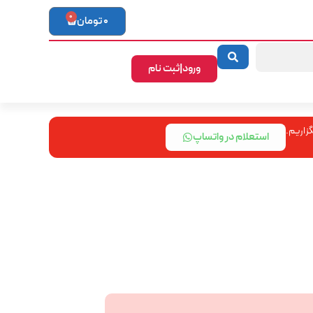
0
0
تومان
ورود|ثبت نام
زاریم.
استعلام در واتساپ