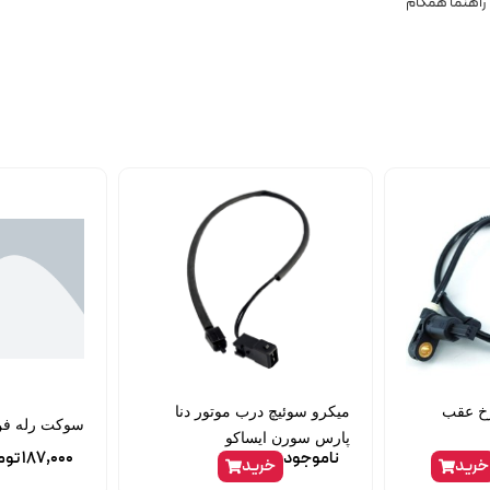
ab ال90 چرخ عقب
میکرو سوئیچ درب موتور دنا
سوکت رله فن 
پارس سورن ایساکو
ناموجود
187,000
توم
خرید
خرید