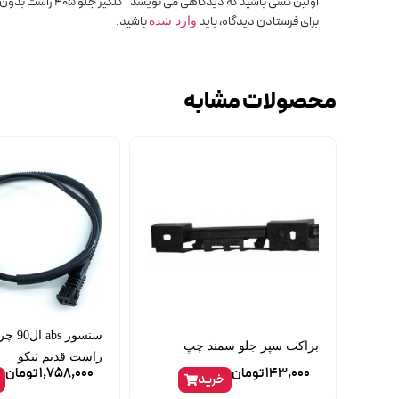
اولین کسی باشید که دیدگاهی می نویسد “گلگیر جلو 405 راست بدون راهنما همگام”
برای فرستادن دیدگاه، باید
باشید.
وارد شده
محصولات مشابه
سنسور s
براکت سپر جلو سمند چپ
راست قدیم نیکو
143,000
تومان
1,758,000
تومان
خرید