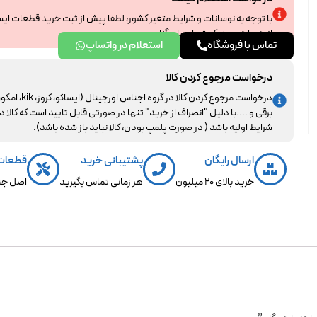
با توجه به نوسانات و شرایط متغیر کشور، لطفا پیش از ثبت خرید قطعات ای
از همراهی و درک شما سپاسگزاریم.
تماس با فروشگاه
استعلام در واتساپ
درخواست مرجوع کردن کالا
درخواست مرجوع کردن کالا در گروه اجناس اورجینال (ایساکو، کروز، kik، ا
برقی و ....با دلیل "انصراف از خرید" تنها در صورتی قابل تایید است که کالا د
شرایط اولیه باشد ( در صورت پلمپ بودن، کالا نباید باز شده باشد).
ارسال رایگان
پشتیبانی خرید
قطعات
خرید بالای 20 میلیون
هر زمانی تماس بگیرید
اصل جن