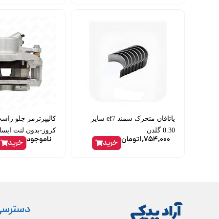
یاتاقان متحرک سمند ef7 سایز
0.30 گلدن
کروز-بدون لنت ایسا
1,754,000
تومان
ناموجود
خرید
خرید
دسترسی