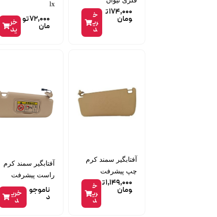
فلزی تیوان
lx
174,000
ت
خ
ومان
72,000
تو
ری
خر
مان
د
ید
آفتابگیر سمند کرم
آفتابگیر سمند کرم
چپ پیشرفت
راست پیشرفت
1,149,000
ت
خ
ومان
ناموجو
ری
خری
د
د
د