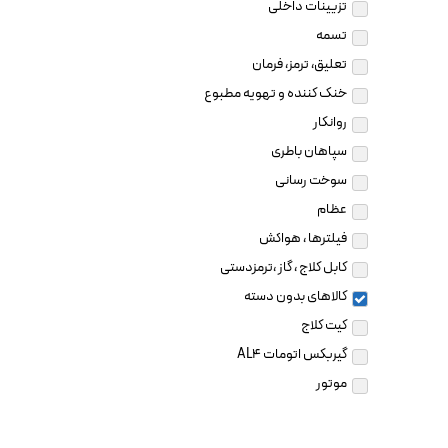
تزیینات داخلی
تسمه
تعلیق، ترمز، فرمان
خنک کننده و تهویه مطبوع
روانکار
سپاهان باطری
سوخت رسانی
عظام
فیلترها ، هواکش
کابل کلاج ، گاز ،ترمزدستی
کالاهای بدون دسته
کیت کلاج
گیربکس اتومات AL4
موتور