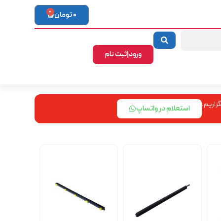
0
0
تومان
ورود|ثبت نام
زاریم.
استعلام در واتساپ