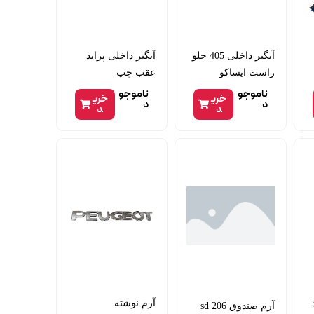
آبگیر داخلی 405 جلو
آبگیر داخلی پراید
راست ایساکو
عقب چپ
ناموجو
ناموجو
خری
خری
د
د
د
د
آرم نوشته
آرم صندوق 206 sd