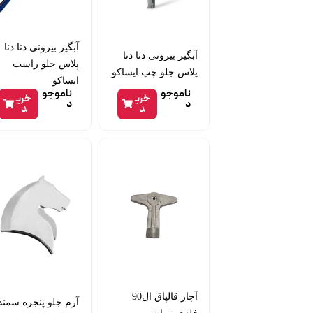
آبگیر بیرونی دنا دنا
آبگیر بیرونی دنا دنا
پلاس جلو راست
پلاس جلو چپ ایساکو
ایساکو
ناموجو
ناموجو
خری
خری
د
د
د
د
آچار قالپاق ال90
آرم جلو پنجره سمند