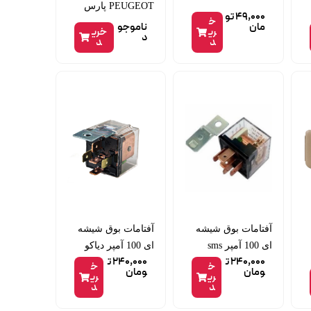
PEUGEOT پارس
49,000
تو
خ
مان
ناموجو
ری
خری
د
د
د
آفتامات بوق شیشه
آفتامات بوق شیشه
ای 100 آمپر sms
ای 100 آمپر دیاکو
240,000
ت
240,000
ت
خ
خ
ومان
ومان
ری
ری
د
د