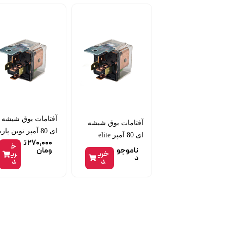
آفتامات بوق شیشه
آفتامات بوق شیشه
ای 80 آمپر نوین پارت
ای 80 آمپر elite
270,000
ت
خ
ناموجو
ومان
خری
ری
د
د
د