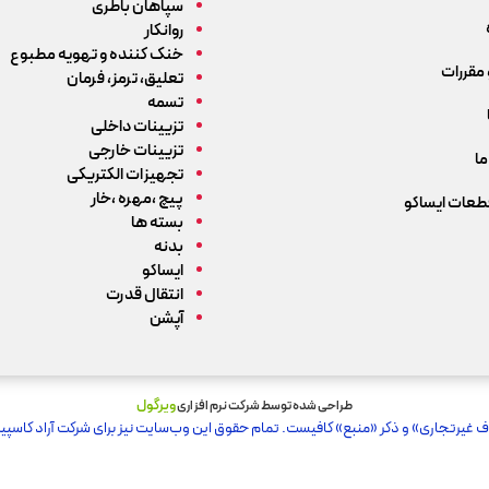
سپاهان باطری
روانکار
خنک کننده و تهویه مطبوع
 مقررات
تعلیق، ترمز، فرمان
تسمه
تزیینات داخلی
تزیینات خارجی
ما
تجهیزات الکتریکی
پیچ ،مهره ،خار
قطعات ایساکو
بسته ها
بدنه
ایساکو
انتقال قدرت
آپشن
ویرگول
طراحی شده توسط شرکت نرم افزاری
ف غیرتجاری» و ذکر «منبع» کافیست. تمام حقوق اين وب‌سايت نیز برای شرکت آراد کاسپین 