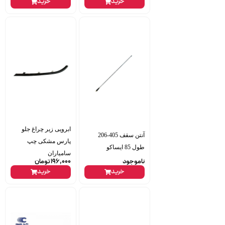
خرید
خرید
ابرویی زیر چراغ جلو
آنتن سقف 405-206
پارس مشکی چپ
طول 85 ایساکو
سامیاران
ناموجود
196,000
تومان
خرید
خرید