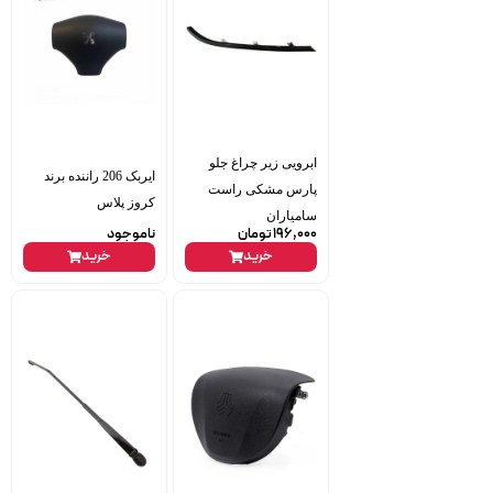
ابرویی زیر چراغ جلو
ایربک 206 راننده برند
پارس مشکی راست
کروز پلاس
سامیاران
196,000
تومان
ناموجود
خرید
خرید