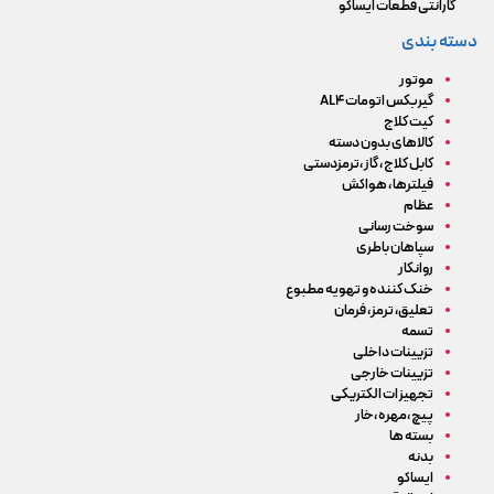
گارانتی قطعات ایساکو
دسته بندی
موتور
گیربکس اتومات AL4
کیت کلاج
کالاهای بدون دسته
کابل کلاج ، گاز ،ترمزدستی
فیلترها ، هواکش
عظام
سوخت رسانی
سپاهان باطری
روانکار
خنک کننده و تهویه مطبوع
تعلیق، ترمز، فرمان
تسمه
تزیینات داخلی
تزیینات خارجی
تجهیزات الکتریکی
پیچ ،مهره ،خار
بسته ها
بدنه
ایساکو