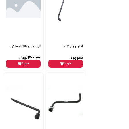
آچار چرخ 206
آچار چرخ 206 ایساکو
ناموجود
300,000
تومان
خرید
خرید