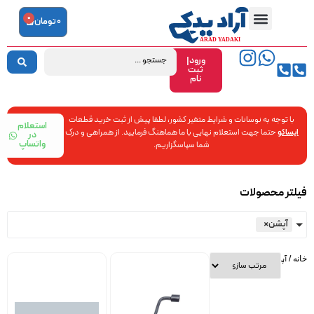
0
0
تومان
ورود|
ثبت
نام
با توجه به نوسانات و شرایط متغیر کشور، لطفا پیش از ثبت خرید قطعات
استعلام
ایساکو
حتما جهت استعلام نهایی با ما هماهنگ فرمایید. از همراهی و درک
در
واتساپ
شما سپاسگزاریم.
فیلتر محصولات
آپشن
×
/ آپشن
خانه