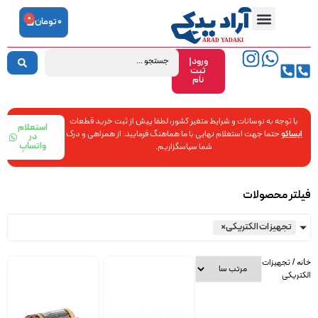
0
0
تومان
ورود|
ثبت
نام
با توجه به نوسانات و شرایط متغیر کشور، لطفا پیش از ثبت خرید قطعات
استعلام
ایساکو
حتما جهت استعلام نهایی با ما هماهنگ فرمایید. از همراهی و درک
در
واتساپ
شما سپاسگزاریم.
فیلتر محصولات
تجهیزات الکتریکی
×
/ تجهیزات
خانه
الکتریکی