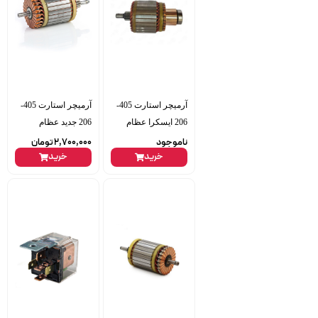
آرمیچر استارت 405-
آرمیچر استارت 405-
206 ایسکرا عظام
206 جدید عظام
ناموجود
2,700,000
تومان
خرید
خرید