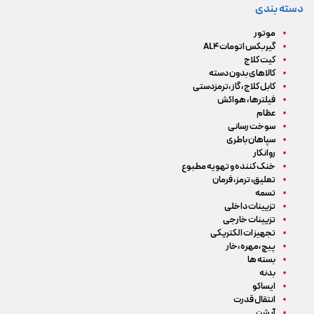
دسته بندی
موتور
گیربکس اتومات AL4
کیت کلاج
کالاهای بدون دسته
کابل کلاج ، گاز ،ترمزدستی
فیلترها ، هواکش
عظام
سوخت رسانی
سپاهان باطری
روانکار
خنک کننده و تهویه مطبوع
تعلیق، ترمز، فرمان
تسمه
تزیینات داخلی
تزیینات خارجی
تجهیزات الکتریکی
پیچ ،مهره ،خار
بسته ها
بدنه
ایساکو
انتقال قدرت
آپشن