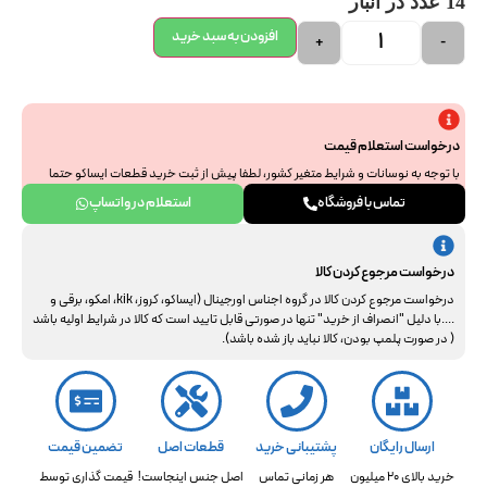
14 عدد در انبار
افزودن به سبد خرید
+
-
درخواست استعلام قیمت
با توجه به نوسانات و شرایط متغیر کشور، لطفا پیش از ثبت خرید قطعات ایساکو حتما
جهت استعلام نهایی با ما هماهنگ فرمایید. از همراهی و درک شما سپاسگزاریم.
تماس با فروشگاه
استعلام در واتساپ
درخواست مرجوع کردن کالا
درخواست مرجوع کردن کالا در گروه اجناس اورجینال (ایساکو، کروز، kik، امکو، برقی و
....با دلیل "انصراف از خرید" تنها در صورتی قابل تایید است که کالا در شرایط اولیه باشد
( در صورت پلمپ بودن، کالا نباید باز شده باشد).
ارسال رایگان
پشتیبانی خرید
قطعات اصل
تضمین قیمت
خرید بالای 20 میلیون
هر زمانی تماس
اصل جنس اینجاست!
قیمت گذاری توسط