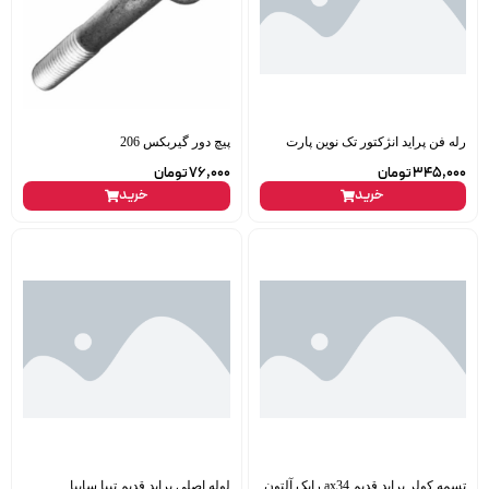
رله فن پراید انژکتور تک نوین پارت
پیچ دور گیربکس 206
345,000
تومان
76,000
تومان
خرید
خرید
تسمه کولر پراید قدیم ax34 رایک آلتون
لوله اصلی پراید قدیم تیبا سایپا