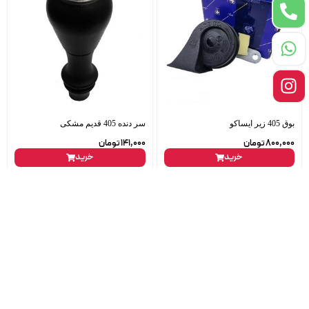
بوق 405 زیر ایساکو
سر دنده 405 قدیم مشکی
800,000
تومان
141,000
تومان
خرید
خرید