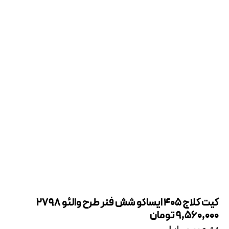
کیت کلاج 405 ایساکو شش فنر طرح والئو 2798
9,560,000
تومان