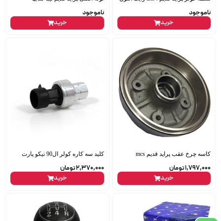
ناموجود
ناموجود
خرید
خرید
کاسه چرخ عقب پراید قدیم mcs
کلید سه کاره کولر ال90 نیکو پارت
1,797,000
تومان
2,370,000
تومان
خرید
خرید