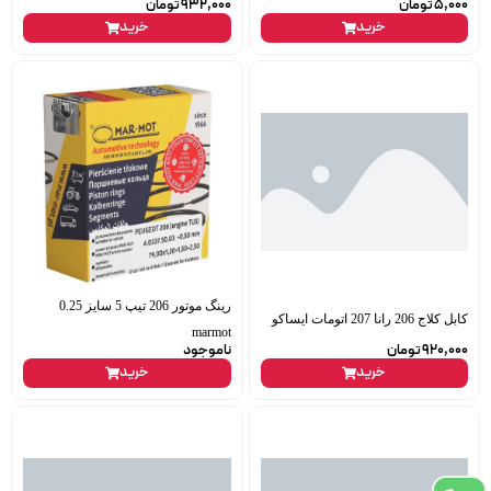
5,000
تومان
932,000
تومان
خرید
خرید
رینگ موتور 206 تیپ 5 سایز 0.25
کابل کلاج 206 رانا 207 اتومات ایساکو
marmot
920,000
تومان
ناموجود
خرید
خرید