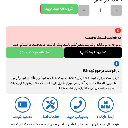
افزودن به سبد خرید
+
-
درخواست استعلام قیمت
با توجه به نوسانات و شرایط متغیر کشور، لطفا پیش از ثبت خرید قطعات ایساکو حتما
جهت استعلام نهایی با ما هماهنگ فرمایید. از همراهی و درک شما سپاسگزاریم.
تماس با فروشگاه
استعلام در واتساپ
درخواست مرجوع کردن کالا
درخواست مرجوع کردن کالا در گروه اجناس اورجینال (ایساکو، کروز، kik، امکو، برقی و
....با دلیل "انصراف از خرید" تنها در صورتی قابل تایید است که کالا در شرایط اولیه باشد
( در صورت پلمپ بودن، کالا نباید باز شده باشد).
ارسال رایگان
پشتیبانی خرید
قطعات اصل
تضمین قیمت
خرید بالای 20 میلیون
هر زمانی تماس
اصل جنس اینجاست!
قیمت گذاری توسط