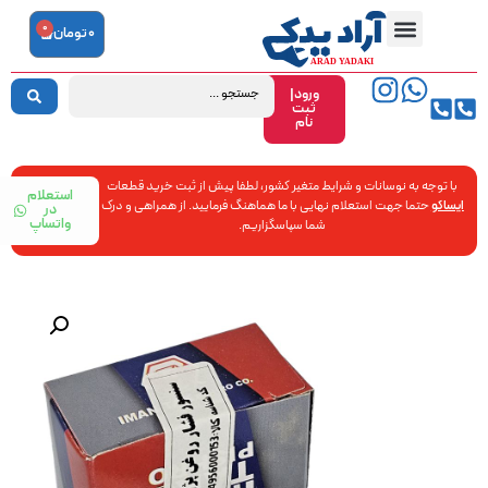
0
0
تومان
ورود|
ثبت
نام
با توجه به نوسانات و شرایط متغیر کشور، لطفا پیش از ثبت خرید قطعات
استعلام
ایساکو
حتما جهت استعلام نهایی با ما هماهنگ فرمایید. از همراهی و درک
در
واتساپ
شما سپاسگزاریم.