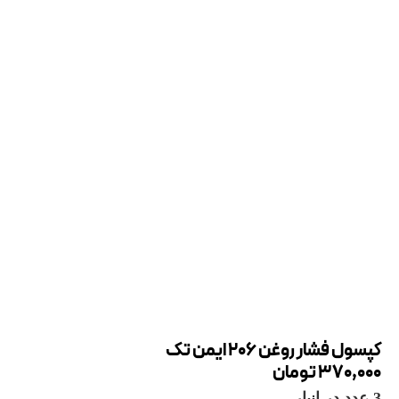
کپسول فشار روغن 206 ایمن تک
370,000
تومان
3 عدد در انبار