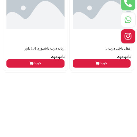
قفل داخل درب 5
زبانه درب داشبورد 131 ypk
ناموجود
ناموجود
خرید
خرید