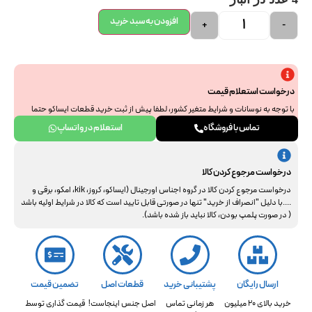
افزودن به سبد خرید
+
-
درخواست استعلام قیمت
با توجه به نوسانات و شرایط متغیر کشور، لطفا پیش از ثبت خرید قطعات ایساکو حتما
جهت استعلام نهایی با ما هماهنگ فرمایید. از همراهی و درک شما سپاسگزاریم.
تماس با فروشگاه
استعلام در واتساپ
درخواست مرجوع کردن کالا
درخواست مرجوع کردن کالا در گروه اجناس اورجینال (ایساکو، کروز، kik، امکو، برقی و
....با دلیل "انصراف از خرید" تنها در صورتی قابل تایید است که کالا در شرایط اولیه باشد
( در صورت پلمپ بودن، کالا نباید باز شده باشد).
ارسال رایگان
پشتیبانی خرید
قطعات اصل
تضمین قیمت
خرید بالای 20 میلیون
هر زمانی تماس
اصل جنس اینجاست!
قیمت گذاری توسط