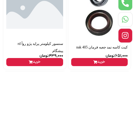
سنسور کیلومتر پراید پژو روآ rd
کیت کاسه نمد جعبه فرمان 405 nak
پیشگام
651,000
تومان
439,000
تومان
خرید
خرید