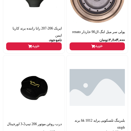
ایربک 206-207 رانا راننده برند کاریا
پولی سر میل لنگ ال90 خاردار renato
ایمن
2,804,000
تومان
ناموجود
خرید
خرید
بلبرینگ تلسکوپی پراید hk 1012 برند
درب روغن موتور 206 تیپ2-3 اورجینال
stopb