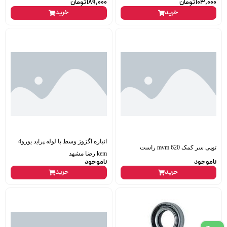
103,000
تومان
189,000
تومان
خرید
خرید
انباره اگزوز وسط با لوله پراید یورو4
توپی سر کمک mvm 620 راست
kem رضا مشهد
ناموجود
ناموجود
خرید
خرید