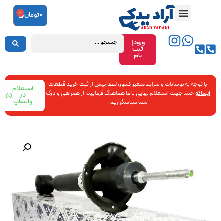
0
0
تومان
ورود|
ثبت
نام
با توجه به نوسانات و شرایط متغیر کشور، لطفا پیش از ثبت خرید قطعات
استعلام
ایساکو
حتما جهت استعلام نهایی با ما هماهنگ فرمایید. از همراهی و درک
در
واتساپ
شما سپاسگزاریم.