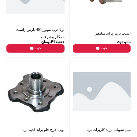
لولا درب موتور 405 پارس راست
استپ ترمز پراید سامفر
همگام پیشرفت
ناموجود
460,000
تومان
خرید
خرید
میل سوپاپ پراید کاربرات برنا
توپی چرخ جلو پراید قدیم برنا