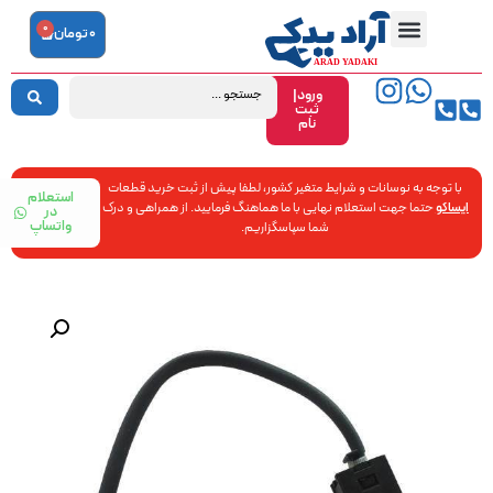
0
0
تومان
ورود|
ثبت
نام
با توجه به نوسانات و شرایط متغیر کشور، لطفا پیش از ثبت خرید قطعات
استعلام
ایساکو
حتما جهت استعلام نهایی با ما هماهنگ فرمایید. از همراهی و درک
در
واتساپ
شما سپاسگزاریم.