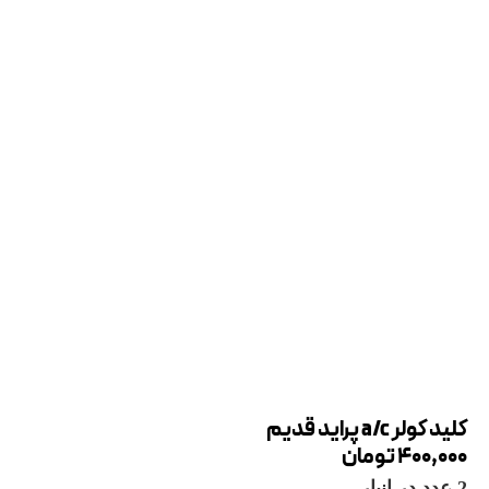
کلید کولر a/c پراید قدیم
400,000
تومان
2 عدد در انبار