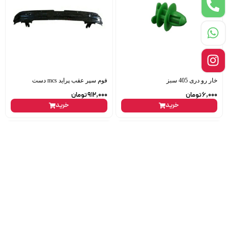
خار رو دری 405 سبز
فوم سپر عقب پراید mcs دست
6,000
تومان
912,000
تومان
خرید
خرید