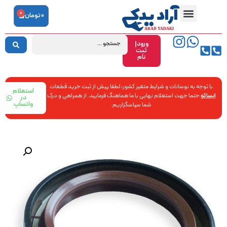
0
0
تومان
ورود|
ثبت
نام
با توجه به نوسانات و شرایط متغیر کشور، لطفا پیش از ثبت خرید قطعات
استعلام
ایساکو
حتما جهت استعلام نهایی با ما هماهنگ فرمایید. از همراهی و درک
در
واتساپ
شما سپاسگزاریم.