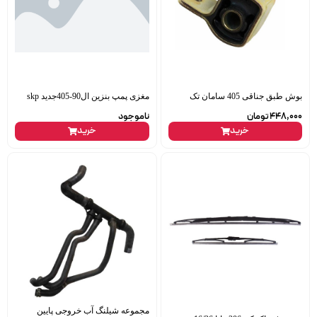
بوش طبق جناقی 405 سامان تک
مغزی پمپ بنزین ال90-405جدید skp
448,000
تومان
ناموجود
خرید
خرید
مجموعه شیلنگ آب خروجی پایین