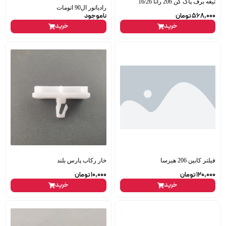
تیغه برف پاک کن 206 رانا 16/26
رادیاتور ال90 اتومات
568,000
تومان
ناموجود
خرید
خرید
فیلتر کابین 206 هیرسا
خار رکاب پارس بلند
120,000
تومان
10,000
تومان
خرید
خرید