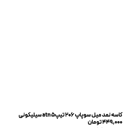
کاسه نمد میل سوپاپ 206 تیپ5 atn سیلیکونی
449,000
تومان