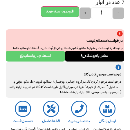
7 عدد در انبار
افزودن به سبد خرید
+
-
درخواست استعلام قیمت
با توجه به نوسانات و شرایط متغیر کشور، لطفا پیش از ثبت خرید قطعات ایساکو حتما
جهت استعلام نهایی با ما هماهنگ فرمایید. از همراهی و درک شما سپاسگزاریم.
تماس با فروشگاه
استعلام در واتساپ
درخواست مرجوع کردن کالا
درخواست مرجوع کردن کالا در گروه اجناس اورجینال (ایساکو، کروز، kik، امکو، برقی و
....با دلیل "انصراف از خرید" تنها در صورتی قابل تایید است که کالا در شرایط اولیه باشد
( در صورت پلمپ بودن، کالا نباید باز شده باشد).
ارسال رایگان
پشتیبانی خرید
قطعات اصل
تضمین قیمت
خرید بالای 20 میلیون
هر زمانی تماس
اصل جنس اینجاست!
قیمت گذاری توسط