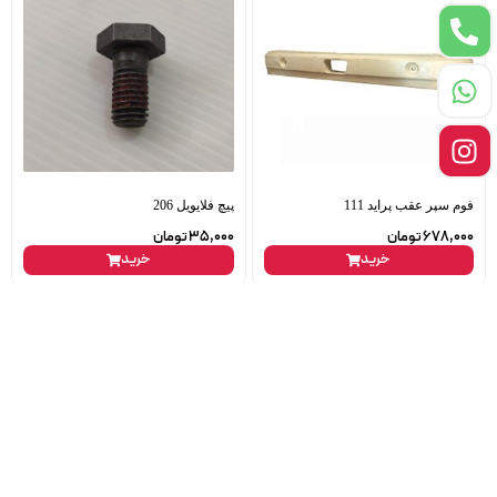
فوم سپر عقب پراید 111
پیچ فلایویل 206
678,000
تومان
35,000
تومان
خرید
خرید