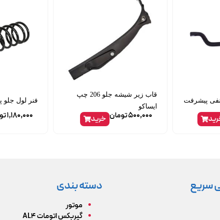
قاب زیر شیشه جلو 206 چپ
فنر لول جلو پ
ایساکو
500,000
تومان
1,180,000
تو
رید
خرید
 سریع
دسته بندی
موتور
گیربکس اتومات AL4