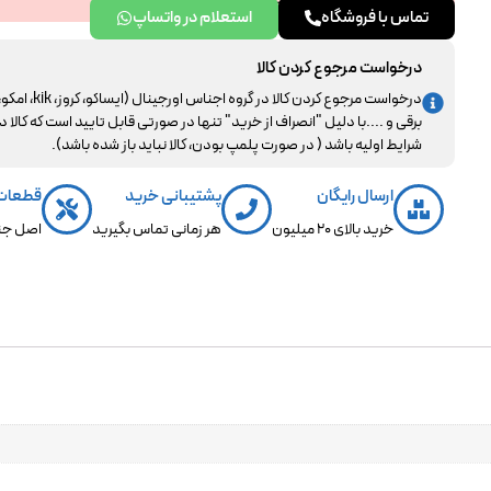
تماس با فروشگاه
استعلام در واتساپ
درخواست مرجوع کردن کالا
درخواست مرجوع کردن کالا در گروه اجناس اورجینال (ایساکو، کروز، kik، ا
برقی و ....با دلیل "انصراف از خرید" تنها در صورتی قابل تایید است که کالا د
شرایط اولیه باشد ( در صورت پلمپ بودن، کالا نباید باز شده باشد).
ارسال رایگان
پشتیبانی خرید
قطعات
خرید بالای 20 میلیون
هر زمانی تماس بگیرید
اصل جن