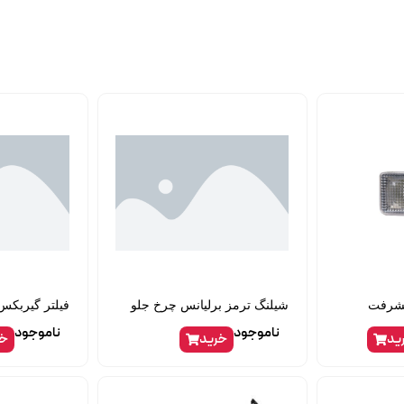
یشرفت
شیلنگ ترمز برلیانس چرخ جلو
فیلتر گیربکس ب
ناموجود
ناموجود
ید
خرید
خر