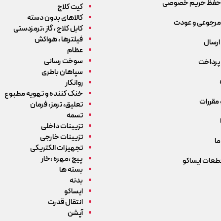
حفظ حریم خصوصی
کیت کلاج
کالاهای بدون دسته
رجوعی و عودت
کابل کلاج ، گاز ،ترمزدستی
فیلترها ، هواکش
ارسال
عظام
سوخت رسانی
پرداخت
سپاهان باطری
روانکار
خنک کننده و تهویه مطبوع
 مقررات
تعلیق، ترمز، فرمان
تسمه
تزیینات داخلی
تزیینات خارجی
ما
تجهیزات الکتریکی
پیچ ،مهره ،خار
قطعات ایساکو
بسته ها
بدنه
ایساکو
انتقال قدرت
آپشن