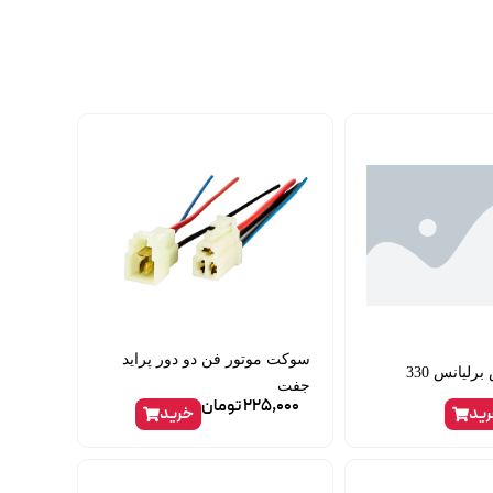
سوکت موتور فن دو دور پراید
رلیانس 330
جفت
225,000
تومان
ید
خرید