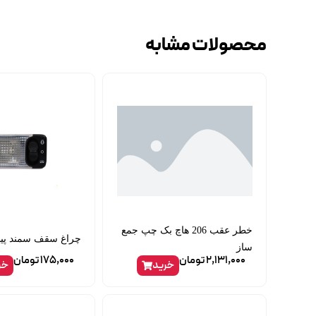
محصولات مشابه
خطر عقب 206 هاچ بک چپ جمع
چراغ سقف سمند پ
ساز
2,131,000
تومان
175,000
تومان
خرید
خر