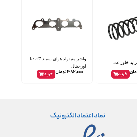
واشر منیفولد هوای سمند ef7 دنا
راید خاور عدد
اورجینال
مان
382,000
تومان
خرید
خرید
نماد اعتماد الکترونیک