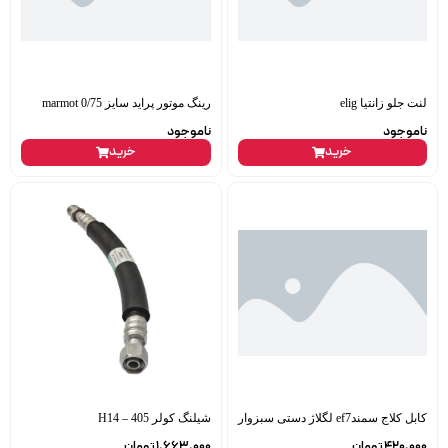
لنت جلو زانتیا elig
رینگ موتور پراید سایز 0/75 marmot
ناموجود
ناموجود
خرید
خرید
کابل کلاج سمندef7 لگلاژ دستی سبزوار
شیلنگ کولر 405 – H14
420,000
تومان
1,663,000
تومان