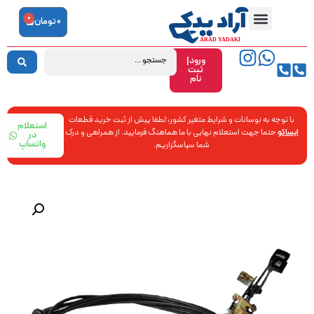
0
0
تومان
ورود|
ثبت
نام
با توجه به نوسانات و شرایط متغیر کشور، لطفا پیش از ثبت خرید قطعات
استعلام
ایساکو
حتما جهت استعلام نهایی با ما هماهنگ فرمایید. از همراهی و درک
در
واتساپ
شما سپاسگزاریم.