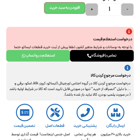
افزودن به سبد خرید
+
-
درخواست استعلام قیمت
با توجه به نوسانات و شرایط متغیر کشور، لطفا پیش از ثبت خرید قطعات ایساکو حتما
جهت استعلام نهایی با ما هماهنگ فرمایید. از همراهی و درک شما سپاسگزاریم.
تماس با فروشگاه
استعلام در واتساپ
درخواست مرجوع کردن کالا
درخواست مرجوع کردن کالا در گروه اجناس اورجینال (ایساکو، کروز، kik، امکو، برقی و
....با دلیل "انصراف از خرید" تنها در صورتی قابل تایید است که کالا در شرایط اولیه باشد
( در صورت پلمپ بودن، کالا نباید باز شده باشد).
ارسال رایگان
پشتیبانی خرید
قطعات اصل
تضمین قیمت
خرید بالای 20 میلیون
هر زمانی تماس
اصل جنس اینجاست!
قیمت گذاری توسط