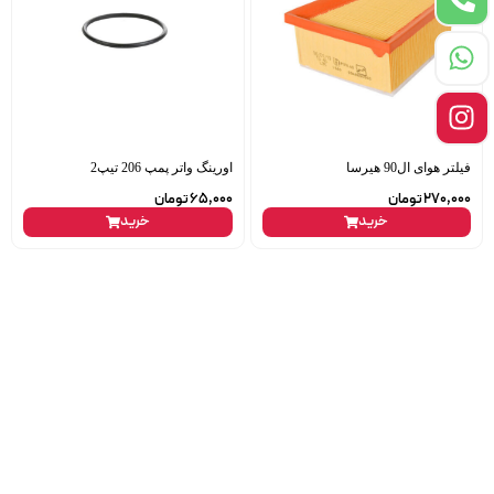
فیلتر هوای ال90 هیرسا
اورینگ واتر پمپ 206 تیپ2
270,000
تومان
65,000
تومان
خرید
خرید