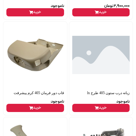
2,900,000
تومان
ناموجود
خرید
خرید
زبانه درب ستون 405 طرح lx
قاب دور فرمان 405 کرم پیشرفت
ناموجود
ناموجود
خرید
خرید