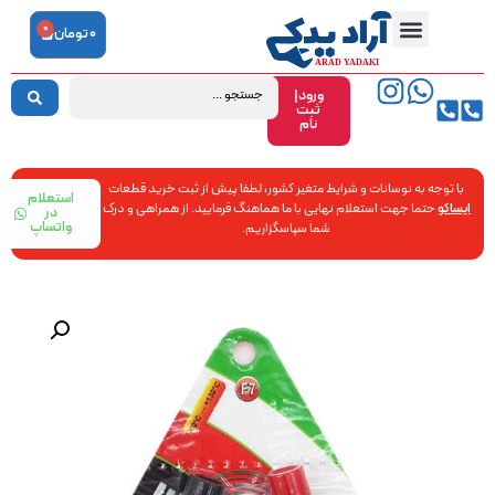
0
0
تومان
ورود|
ثبت
نام
با توجه به نوسانات و شرایط متغیر کشور، لطفا پیش از ثبت خرید قطعات
استعلام
ایساکو
حتما جهت استعلام نهایی با ما هماهنگ فرمایید. از همراهی و درک
در
واتساپ
شما سپاسگزاریم.