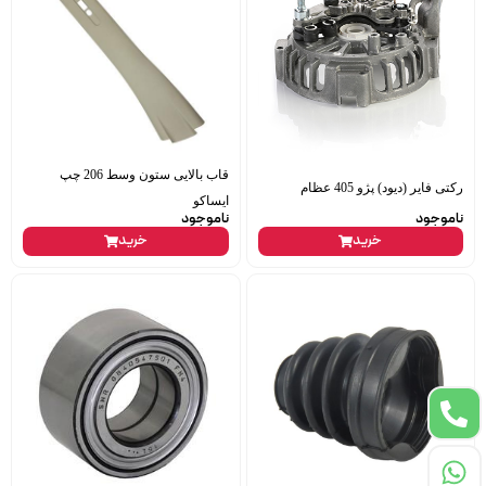
قاب بالایی ستون وسط 206 چپ
رکتی فایر (دیود) پژو 405 عظام
ایساکو
ناموجود
ناموجود
خرید
خرید