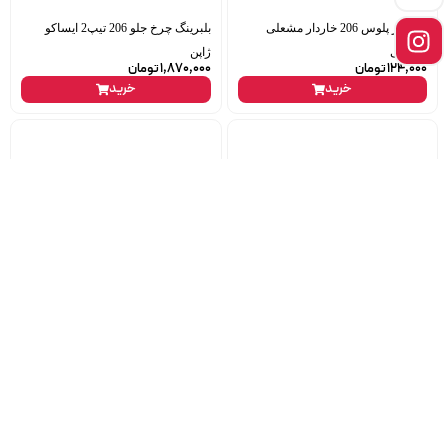
گردگیر پلوس 206 خاردار مشعلی
بلبرینگ چرخ جلو 206 تیپ2 ایساکو
زانتیایی
ژاپن
124,000
تومان
1,870,000
تومان
خرید
خرید
یونیت ایربک واحد کنترل الکترونیکی
اویل ماژول سمند ef7 ایساکو 1899
کیسه هوا (ایمن Conserve) ایساکو
ناموجود
ناموجود
خرید
خرید