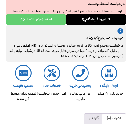
درخواست استعلام قیمت
با توجه به نوسانات و شرایط متغیر کشور، لطفا پیش از ثبت خرید قطعات ایساکو حتما
جهت استعلام نهایی با ما هماهنگ فرمایید. از همراهی و درک شما سپاسگزاریم.
تماس با فروشگاه
استعلام در واتساپ
درخواست مرجوع کردن کالا
درخواست مرجوع کردن کالا در گروه اجناس اورجینال (ایساکو، کروز، kik، امکو، برقی و
....با دلیل "انصراف از خرید" تنها در صورتی قابل تایید است که کالا در شرایط اولیه باشد
( در صورت پلمپ بودن، کالا نباید باز شده باشد).
ارسال رایگان
پشتیبانی خرید
قطعات اصل
تضمین قیمت
خرید بالای 20 میلیون
هر زمانی تماس
اصل جنس اینجاست!
قیمت گذاری توسط
بگیرید
فروشنده
نظرات (0)
گارانتی