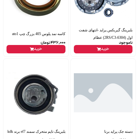
بلبرینگ گیربکس پراید -انتهای شفت
کاسه نمد پلوس 405 بزرگ چپ ato1
اول (6304-2RS/C3) عظام
ناموجود
436,000
تومان
خرید
خرید
دسته جک پراید برنا
بلبرینگ تایم متحرک سمند ef7 برند kdk