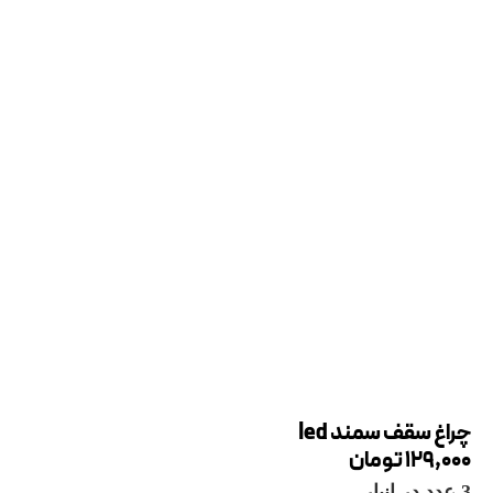
چراغ سقف سمند led
129,000
تومان
3 عدد در انبار