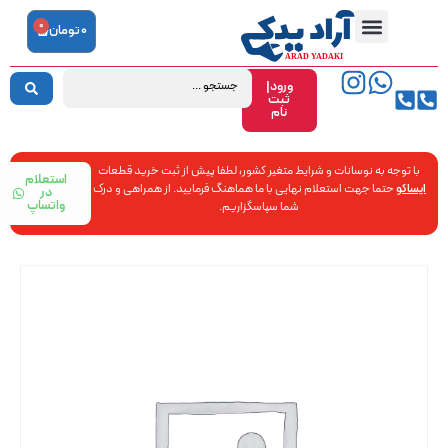
0
0
تومان
ورود|
ثبت
نام
با توجه به نوسانات و شرایط متغیر کشور، لطفا پیش از ثبت خرید قطعات
استعلام
ایساکو
حتما جهت استعلام نهایی با ما هماهنگ فرمایید. از همراهی و درک
در
واتساپ
شما سپاسگزاریم.