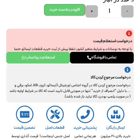
افزودن به سبد خرید
+
-
درخواست استعلام قیمت
با توجه به نوسانات و شرایط متغیر کشور، لطفا پیش از ثبت خرید قطعات ایساکو حتما
جهت استعلام نهایی با ما هماهنگ فرمایید. از همراهی و درک شما سپاسگزاریم.
تماس با فروشگاه
استعلام در واتساپ
درخواست مرجوع کردن کالا
درخواست مرجوع کردن کالا در گروه اجناس اورجینال (ایساکو، کروز، kik، امکو، برقی و
....با دلیل "انصراف از خرید" تنها در صورتی قابل تایید است که کالا در شرایط اولیه باشد
( در صورت پلمپ بودن، کالا نباید باز شده باشد).
ارسال رایگان
پشتیبانی خرید
قطعات اصل
تضمین قیمت
خرید بالای 20 میلیون
هر زمانی تماس
اصل جنس اینجاست!
قیمت گذاری توسط