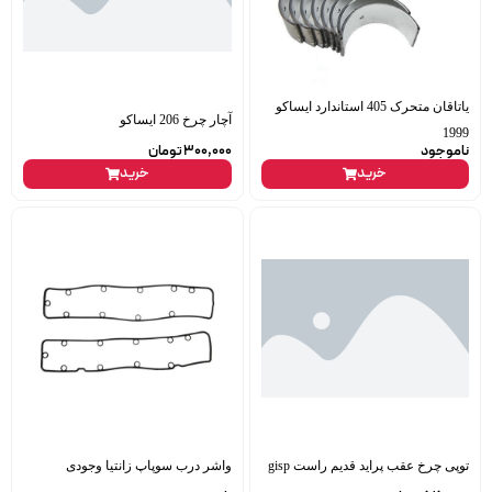
یاتاقان متحرک 405 استاندارد ایساکو
آچار چرخ 206 ایساکو
1999
ناموجود
300,000
تومان
خرید
خرید
توپی چرخ عقب پراید قدیم راست gisp
واشر درب سوپاپ زانتیا وجودی