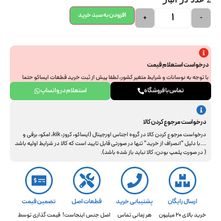
افزودن به سبد خرید
+
-
درخواست استعلام قیمت
با توجه به نوسانات و شرایط متغیر کشور، لطفا پیش از ثبت خرید قطعات ایساکو حتما
جهت استعلام نهایی با ما هماهنگ فرمایید. از همراهی و درک شما سپاسگزاریم.
تماس با فروشگاه
استعلام در واتساپ
درخواست مرجوع کردن کالا
درخواست مرجوع کردن کالا در گروه اجناس اورجینال (ایساکو، کروز، kik، امکو، برقی و
....با دلیل "انصراف از خرید" تنها در صورتی قابل تایید است که کالا در شرایط اولیه باشد
( در صورت پلمپ بودن، کالا نباید باز شده باشد).
ارسال رایگان
پشتیبانی خرید
قطعات اصل
تضمین قیمت
خرید بالای 20 میلیون
هر زمانی تماس
اصل جنس اینجاست!
قیمت گذاری توسط