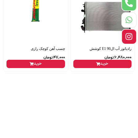
رادیاتور آب ال90 E1 کوشش
چسب آهن کوچک رازی
6,480,000
تومان
47,000
تومان
خرید
خرید