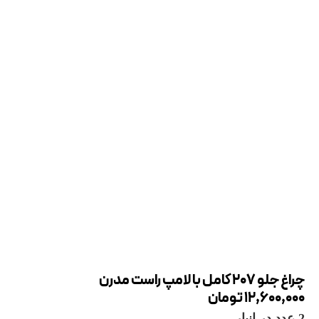
چراغ جلو 207 کامل با لامپ راست مدرن
12,600,000
تومان
2 عدد در انبار