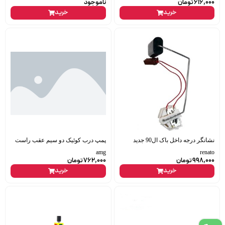
616,000
تومان
ناموجود
خرید
خرید
نشانگر درجه داخل باک ال90 جدید
پمپ درب کوئیک دو سیم عقب راست
amg
renato
998,000
تومان
762,000
تومان
خرید
خرید