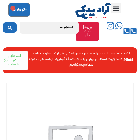
0
0
تومان
ورود|
ثبت
نام
با توجه به نوسانات و شرایط متغیر کشور، لطفا پیش از ثبت خرید قطعات
استعلام
ایساکو
حتما جهت استعلام نهایی با ما هماهنگ فرمایید. از همراهی و درک
در
واتساپ
شما سپاسگزاریم.