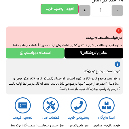
افزودن به سبد خرید
+
-
درخواست استعلام قیمت
با توجه به نوسانات و شرایط متغیر کشور، لطفا پیش از ثبت خرید قطعات ایساکو حتما
جهت استعلام نهایی با ما هماهنگ فرمایید. از همراهی و درک شما سپاسگزاریم.
تماس با فروشگاه
استعلام در واتساپ
درخواست مرجوع کردن کالا
درخواست مرجوع کردن کالا در گروه اجناس اورجینال (ایساکو، کروز، kik، امکو، برقی و
....با دلیل "انصراف از خرید" تنها در صورتی قابل تایید است که کالا در شرایط اولیه باشد
( در صورت پلمپ بودن، کالا نباید باز شده باشد).
ارسال رایگان
پشتیبانی خرید
قطعات اصل
تضمین قیمت
خرید بالای 20 میلیون
هر زمانی تماس
اصل جنس اینجاست!
قیمت گذاری توسط