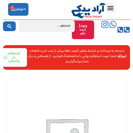
0
0
تومان
ورود|
ثبت
نام
با توجه به نوسانات و شرایط متغیر کشور، لطفا پیش از ثبت خرید قطعات
استعلام
ایساکو
حتما جهت استعلام نهایی با ما هماهنگ فرمایید. از همراهی و درک
در
واتساپ
شما سپاسگزاریم.