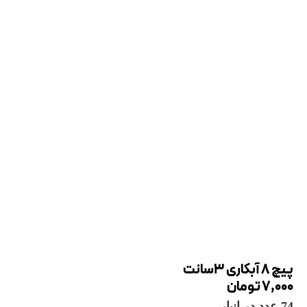
پیچ 8 آبکاری 3سانت
7,000
تومان
74 عدد در انبار