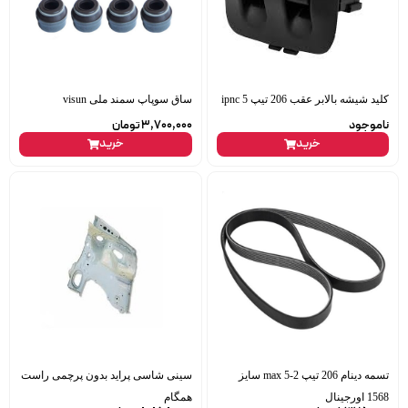
کلید شیشه بالابر عقب 206 تیپ 5 ipnc
ساق سوپاپ سمند ملی visun
ناموجود
3,700,000
تومان
خرید
خرید
تسمه دینام 206 تیپ 2-5 max سایز
سینی شاسی پراید بدون پرچمی راست
1568 اورجینال
همگام