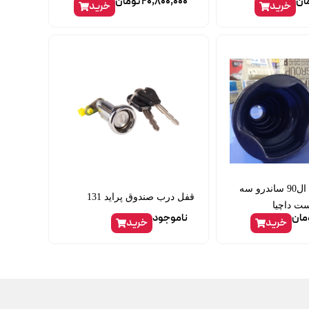
ان
20,800,000
تومان
خرید
خرید
گردگیر پلوس ال90 ساندرو سه
قفل درب صندوق پراید 131
ت داچیا
مان
ناموجود
خرید
خرید