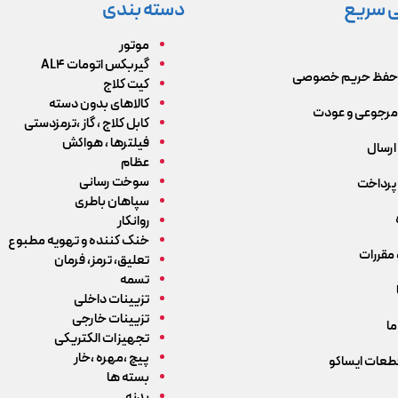
 سریع
دسته بندی
موتور
گیربکس اتومات AL4
حفظ حریم خصوصی
کیت کلاج
کالاهای بدون دسته
رجوعی و عودت
کابل کلاج ، گاز ،ترمزدستی
فیلترها ، هواکش
ارسال
عظام
سوخت رسانی
پرداخت
سپاهان باطری
روانکار
خنک کننده و تهویه مطبوع
 مقررات
تعلیق، ترمز، فرمان
تسمه
تزیینات داخلی
تزیینات خارجی
ما
تجهیزات الکتریکی
پیچ ،مهره ،خار
قطعات ایساکو
بسته ها
بدنه