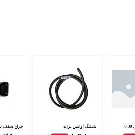
شیلنگ آوانس پراید
چراغ سقف س