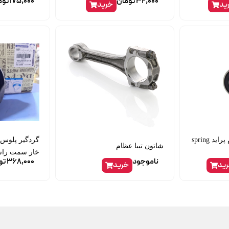
32,000
تومان
175,000
توم
ید
خرید
بلبرینگ فلایویل دینام پراید spring
شاتون تیبا عظام
خار سمت راس
ناموجود
368,000
تو
ید
خرید