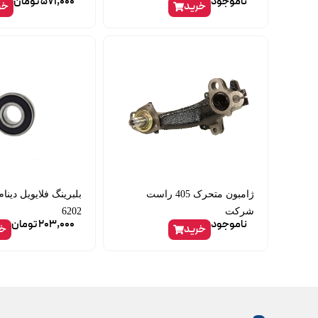
ناموجود
571,000
تومان
خرید
خر
ژامبون متحرک 405 راست
شرکت
6202
ناموجود
203,000
تومان
خرید
خر