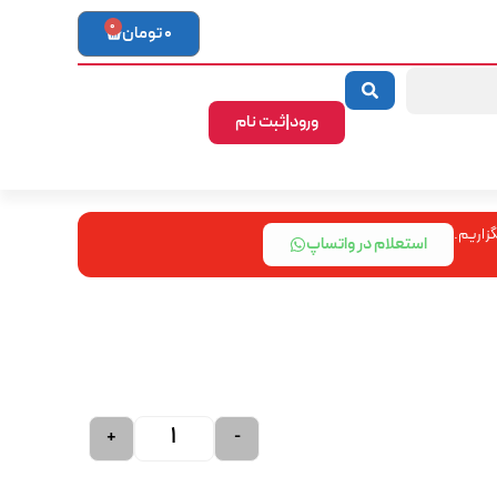
0
0
تومان
ورود|ثبت نام
زاریم.
استعلام در واتساپ
+
-