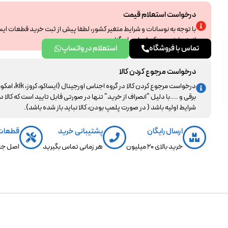
درخواست استعلام قیمت
با توجه به نوسانات و شرایط متغیر کشور، لطفا پیش از ثبت خرید قطعات ای
از همراهی و درک شما سپاسگزاریم.
تماس با فروشگاه
استعلام در واتساپ
درخواست مرجوع کردن کالا
درخواست مرجوع کردن کالا در گروه اجناس اورجینال (ایساکو، کروز، kik، ا
برقی و ....با دلیل "انصراف از خرید" تنها در صورتی قابل تایید است که کالا د
شرایط اولیه باشد ( در صورت پلمپ بودن، کالا نباید باز شده باشد).
ارسال رایگان
پشتیبانی خرید
قطعات
خرید بالای 20 میلیون
هر زمانی تماس بگیرید
اصل جن