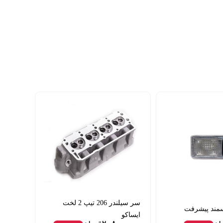
سر سیلندر 206 تیپ 2 لخت
مند پیشرفت
ایساکو