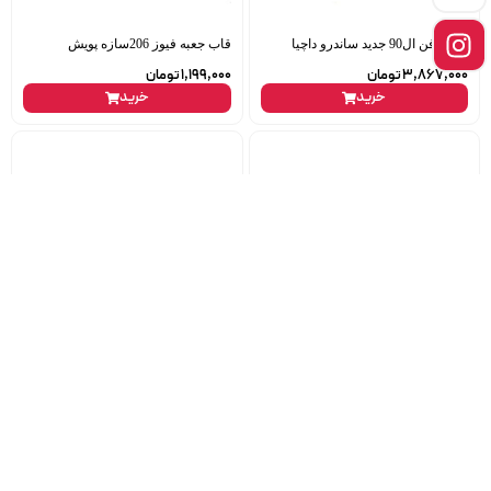
موتور فن ال90 جدید ساندرو داچیا
قاب جعبه فیوز 206سازه پویش
3,867,000
تومان
1,199,000
تومان
خرید
خرید
بلبرینگ تلسکوپی فرمان 405 برند s2b
شاتون سمند ملی عظام
جفت
ناموجود
489,000
تومان
خرید
خرید