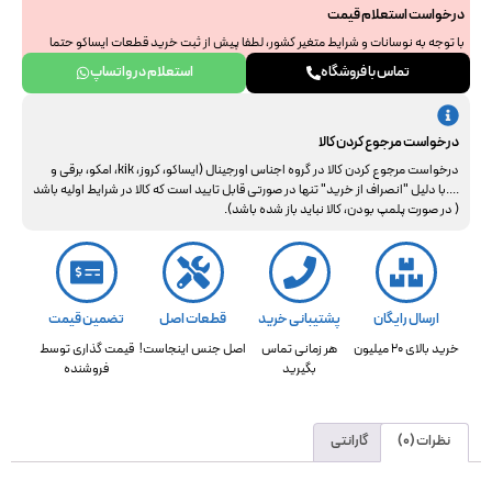
درخواست استعلام قیمت
با توجه به نوسانات و شرایط متغیر کشور، لطفا پیش از ثبت خرید قطعات ایساکو حتما
جهت استعلام نهایی با ما هماهنگ فرمایید. از همراهی و درک شما سپاسگزاریم.
تماس با فروشگاه
استعلام در واتساپ
درخواست مرجوع کردن کالا
درخواست مرجوع کردن کالا در گروه اجناس اورجینال (ایساکو، کروز، kik، امکو، برقی و
....با دلیل "انصراف از خرید" تنها در صورتی قابل تایید است که کالا در شرایط اولیه باشد
( در صورت پلمپ بودن، کالا نباید باز شده باشد).
ارسال رایگان
پشتیبانی خرید
قطعات اصل
تضمین قیمت
خرید بالای 20 میلیون
هر زمانی تماس
اصل جنس اینجاست!
قیمت گذاری توسط
بگیرید
فروشنده
نظرات (0)
گارانتی