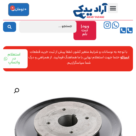
0
0
تومان
ورود|
ثبت
نام
با توجه به نوسانات و شرایط متغیر کشور، لطفا پیش از ثبت خرید قطعات
استعلام
ایساکو
حتما جهت استعلام نهایی با ما هماهنگ فرمایید. از همراهی و درک
در
واتساپ
شما سپاسگزاریم.