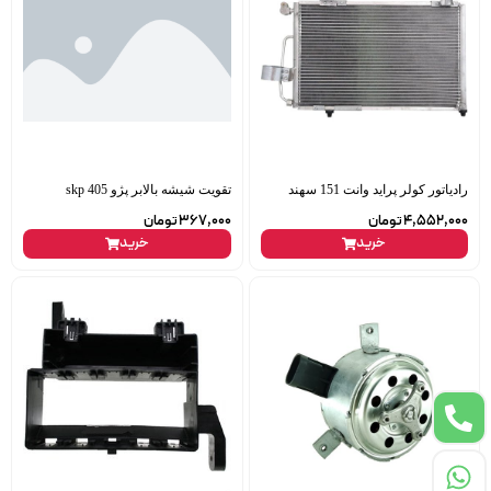
رادیاتور کولر پراید وانت 151 سهند
تقویت شیشه بالابر پژو 405 skp
4,552,000
تومان
367,000
تومان
خرید
خرید