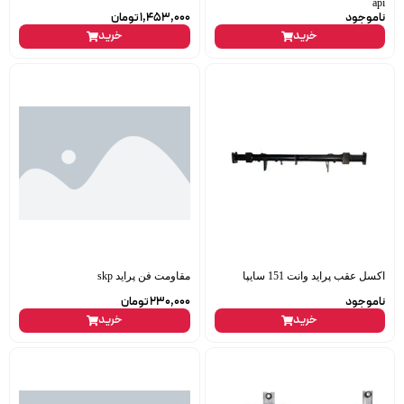
api
ناموجود
1,453,000
تومان
خرید
خرید
اکسل عقب پراید وانت 151 سایپا
مقاومت فن پراید skp
ناموجود
230,000
تومان
خرید
خرید