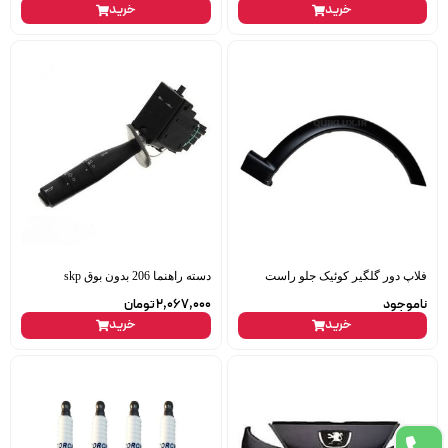
خرید
خرید
فلاپ دور گلگیر کوئیک جلو راست
دسته راهنما 206 بدون بوق skp
ناموجود
2,067,000
تومان
خرید
خرید