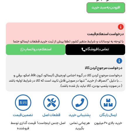
افزودن به سبد خرید
درخواست استعلام قیمت
با توجه به نوسانات و شرایط متغیر کشور، لطفا پیش از ثبت خرید قطعات ایساکو حتما
جهت استعلام نهایی با ما هماهنگ فرمایید. از همراهی و درک شما سپاسگزاریم.
تماس با فروشگاه
استعلام در واتساپ
درخواست مرجوع کردن کالا
درخواست مرجوع کردن کالا در گروه اجناس اورجینال (ایساکو، کروز، kik، امکو، برقی و
....با دلیل "انصراف از خرید" تنها در صورتی قابل تایید است که کالا در شرایط اولیه باشد
( در صورت پلمپ بودن، کالا نباید باز شده باشد).
ارسال رایگان
پشتیبانی خرید
قطعات اصل
تضمین قیمت
خرید بالای 20 میلیون
هر زمانی تماس
اصل جنس اینجاست!
قیمت گذاری توسط
بگیرید
فروشنده