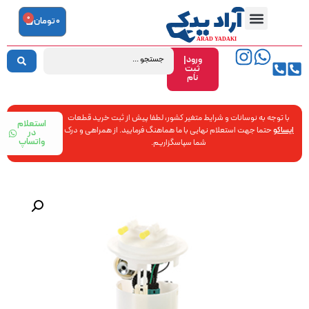
0
0
تومان
ورود|
ثبت
نام
با توجه به نوسانات و شرایط متغیر کشور، لطفا پیش از ثبت خرید قطعات
استعلام
ایساکو
حتما جهت استعلام نهایی با ما هماهنگ فرمایید. از همراهی و درک
در
واتساپ
شما سپاسگزاریم.