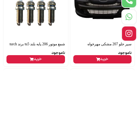
سپر جلو 207 مشکی مهرخواه
شمع موتور 206 پایه بلند tu5 برند turch
ناموجود
ناموجود
خرید
خرید
پلوس کامل چرخ جلو 207 اتومات چپ