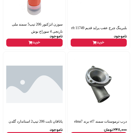
سوزن انژکتور 206 تیپ5 سمند ملی
بلبرینگ چرخ عقب پراید قدیم rft 11749
نارنجی 4 سوراخ بوش
ناموجود
ناموجود
خرید
خرید
درب ترموستات سمند ef7 برند elma7
یاتاقان ثابت 206 تیپ2 استاندارد گلدن
248,000
تومان
ناموجود