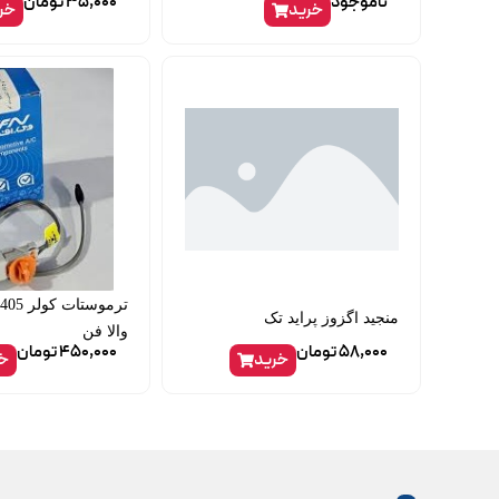
ناموجود
35,000
تومان
خرید
خر
منجید اگزوز پراید تک
والا فن
58,000
تومان
450,000
تومان
خرید
خر