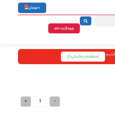
0
0
تومان
ورود|ثبت نام
زاریم.
استعلام در واتساپ
+
-