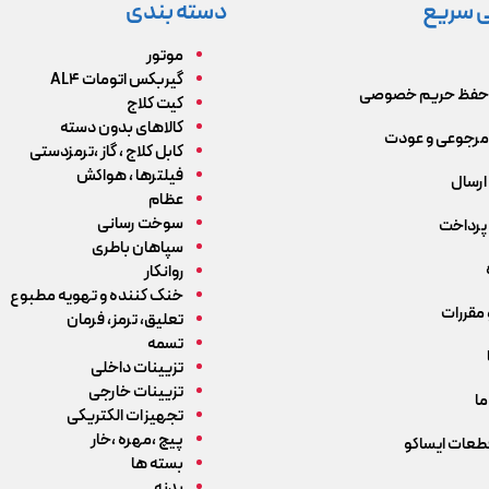
 سریع
دسته بندی
موتور
گیربکس اتومات AL4
حفظ حریم خصوصی
کیت کلاج
کالاهای بدون دسته
رجوعی و عودت
کابل کلاج ، گاز ،ترمزدستی
فیلترها ، هواکش
ارسال
عظام
سوخت رسانی
پرداخت
سپاهان باطری
روانکار
خنک کننده و تهویه مطبوع
 مقررات
تعلیق، ترمز، فرمان
تسمه
تزیینات داخلی
تزیینات خارجی
ما
تجهیزات الکتریکی
پیچ ،مهره ،خار
قطعات ایساکو
بسته ها
بدنه