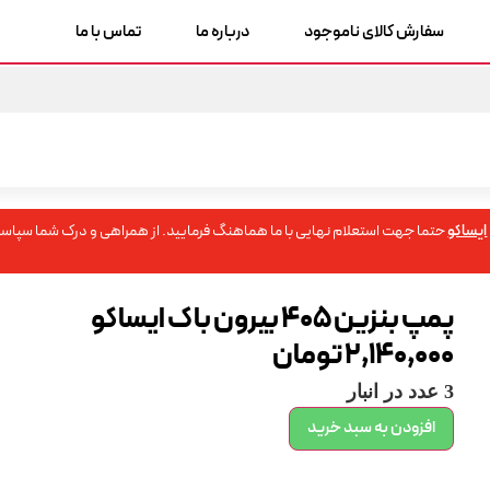
سفارش کالای ناموجود
درباره ما
تماس با ما
ایساکو
حتما جهت استعلام نهایی با ما هماهنگ فرمایید. از همراهی و درک شما سپاسگ
پمپ بنزین 405 بیرون باک ایساکو
2,140,000
تومان
3 عدد در انبار
افزودن به سبد خرید