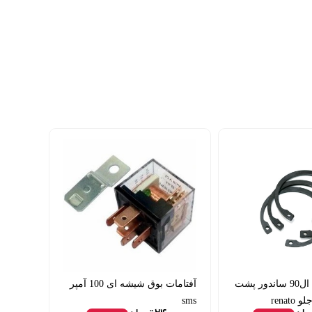
خار سگدست ال90 ساندور پشت
آفتامات بوق شیشه ای 100 آمپر
renat
sms