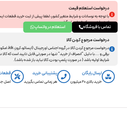
درخواست استعلام قیمت
با توجه به نوسانات و شرایط متغیر کشور، لطفا پیش از ثبت خرید قطعات ای
از همراهی و درک شما سپاسگزاریم.
تماس با فروشگاه
استعلام در واتساپ
درخواست مرجوع کردن کالا
درخواست مرجوع کردن کالا در گروه اجناس اورجینال (ایساکو، کروز، kik، ا
برقی و ....با دلیل "انصراف از خرید" تنها در صورتی قابل تایید است که کالا د
شرایط اولیه باشد ( در صورت پلمپ بودن، کالا نباید باز شده باشد).
ارسال رایگان
پشتیبانی خرید
قطعات
خرید بالای 20 میلیون
هر زمانی تماس بگیرید
اصل جن