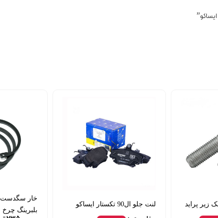
 زیر پراید
لنت جلو ال90 تکستار ایساکو
بلبرینگ چرخ جلو o