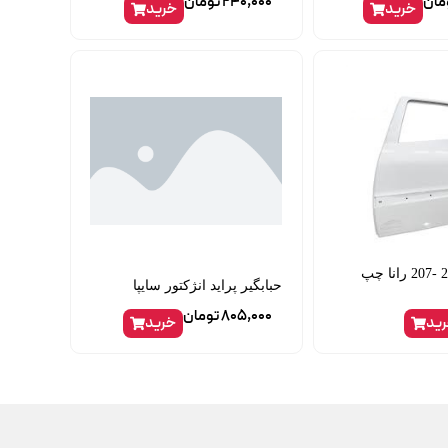
مان
240,000
تومان
خرید
خرید
درب عقب 206 -207 رانا چپ
حبابگیر پراید انژکتور سایپا
805,000
تومان
ید
خرید