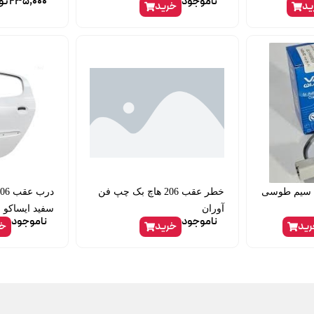
ناموجود
235,000
تو
ید
خرید
ترموستات کولر 405 سیم طوسی
خطر عقب 206 هاچ بک چپ فن
آوران
سفید ایساکو
ناموجود
ناموجود
ید
خرید
خر