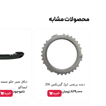
محصولات مشابه
دیاق سپر جلو سمند
دنده برنجی 1و2 گیربکس 206
ایساکو
829,000
تومان
ناموجود
خرید
خرید