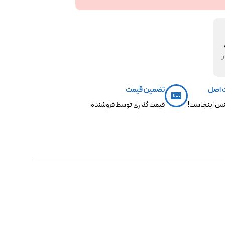
مکو،
ر
 اصل
تضمین قیمت
س اینجاست!
قیمت گذاری توسط فروشنده