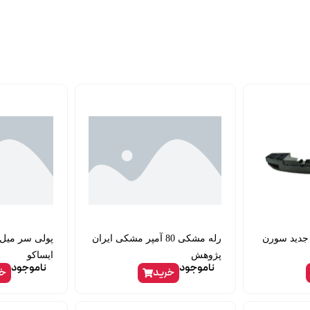
 جدید سورن
رله مشکی 80 آمپر مشکی ایران
پژوهش
ایساکو
ناموجود
ناموجود
خرید
خر