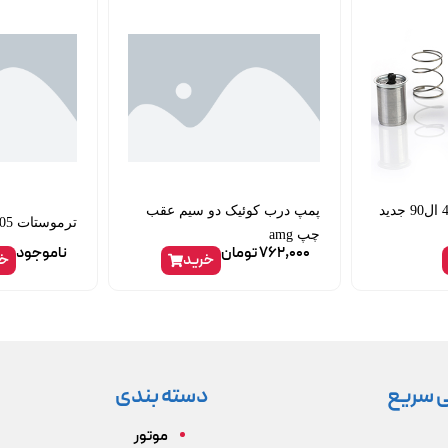
اتوماتیک استارت 405 ال90 جدید
پمپ درب کوئیک دو سیم عقب
ترموستات 405 83 درجه باباپارت
چپ amg
762,000
تومان
ناموجود
خرید
خر
 سریع
دسته بندی
موتور