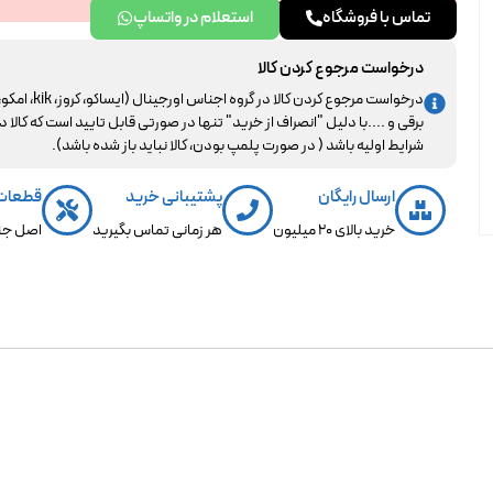
تماس با فروشگاه
استعلام در واتساپ
درخواست مرجوع کردن کالا
درخواست مرجوع کردن کالا در گروه اجناس اورجینال (ایساکو، کروز، kik، ا
برقی و ....با دلیل "انصراف از خرید" تنها در صورتی قابل تایید است که کالا د
شرایط اولیه باشد ( در صورت پلمپ بودن، کالا نباید باز شده باشد).
ارسال رایگان
پشتیبانی خرید
قطعات
خرید بالای 20 میلیون
هر زمانی تماس بگیرید
اصل جن