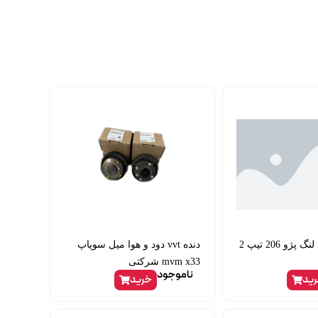
پولی سر میل لنگ پژو 206 تیپ 2
دنده vvt دود و هوا میل سوپاپ
mvm x33 شرکتی
ناموجود
ید
خرید