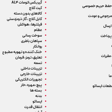
گیربکس اتومات AL4
حفظ حریم خصوصی
کیت کلاج
کالاهای بدون دسته
رجوعی و عودت
کابل کلاج ، گاز ،ترمزدستی
فیلترها ، هواکش
ارسال
عظام
سوخت رسانی
پرداخت
سپاهان باطری
روانکار
خنک کننده و تهویه مطبوع
 مقررات
تعلیق، ترمز، فرمان
تسمه
تزیینات داخلی
تزیینات خارجی
ما
تجهیزات الکتریکی
پیچ ،مهره ،خار
قطعات ایساکو
بسته ها
بدنه
ایساکو
انتقال قدرت