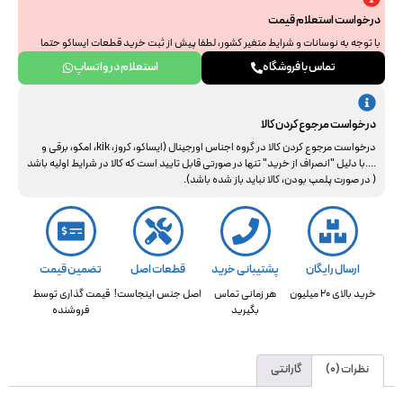
درخواست استعلام قیمت
با توجه به نوسانات و شرایط متغیر کشور، لطفا پیش از ثبت خرید قطعات ایساکو حتما
جهت استعلام نهایی با ما هماهنگ فرمایید. از همراهی و درک شما سپاسگزاریم.
تماس با فروشگاه
استعلام در واتساپ
درخواست مرجوع کردن کالا
درخواست مرجوع کردن کالا در گروه اجناس اورجینال (ایساکو، کروز، kik، امکو، برقی و
....با دلیل "انصراف از خرید" تنها در صورتی قابل تایید است که کالا در شرایط اولیه باشد
( در صورت پلمپ بودن، کالا نباید باز شده باشد).
ارسال رایگان
پشتیبانی خرید
قطعات اصل
تضمین قیمت
خرید بالای 20 میلیون
هر زمانی تماس
اصل جنس اینجاست!
قیمت گذاری توسط
بگیرید
فروشنده
نظرات (0)
گارانتی