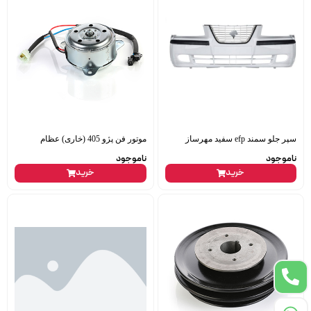
سپر جلو سمند efp سفید مهرساز
موتور فن پژو 405 (خاری) عظام
ناموجود
ناموجود
خرید
خرید