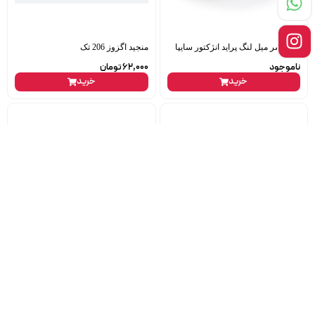
پولی سر میل لنگ پراید انژکتور سایپا
منجید اگزوز 206 تک
ناموجود
62,000
تومان
خرید
خرید
فیلتر بنزین پژو 405-206 پلیمیری
اورینگ شیر بخاری 206 تایوان
دوستان
18,000
تومان
ناموجود
خرید
خرید