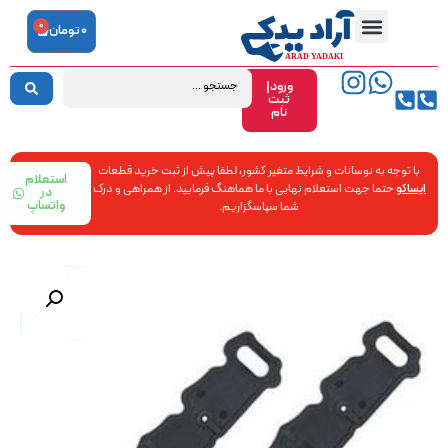
0
0
تومان
ورود|
ثبت
نام
با توجه به نوسانات و شرایط متغیر کشور، لطفا پیش از ثبت خرید قطعات
استعلام
ایساکو
حتما جهت استعلام نهایی با ما هماهنگ فرمایید. از همراهی و درک
در
واتساپ
شما سپاسگزاریم.