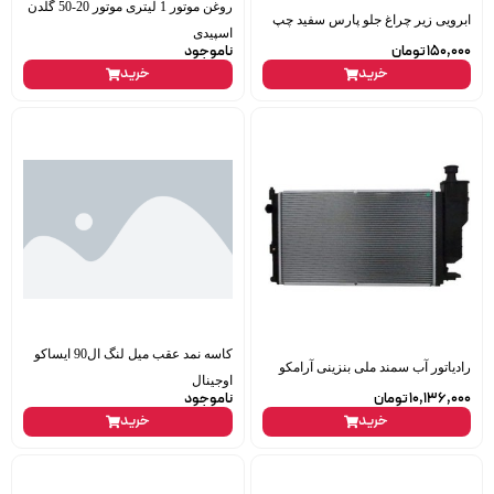
روغن موتور 1 لیتری موتور 20-50 گلدن
ابرویی زیر چراغ جلو پارس سفید چپ
اسپیدی
150,000
تومان
ناموجود
خرید
خرید
کاسه نمد عقب میل لنگ ال90 ایساکو
رادیاتور آب سمند ملی بنزینی آرامکو
اوجینال
10,136,000
تومان
ناموجود
خرید
خرید