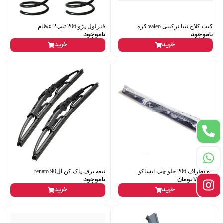
کیت کلاج تیبا ترکیبی valeo کره
فنرلول پژو 206 تیپ2 عظام
ناموجود
ناموجود
خرید
خرید
زه اطراف 206 جلو چپ ایساکو
تیغه برف پاک کن ال90 renato
180,000
تومان
ناموجود
خرید
خرید