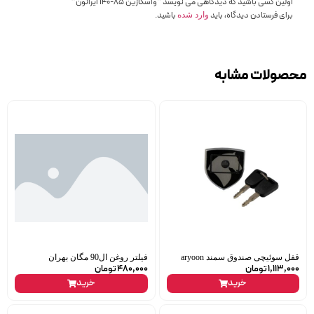
اولین کسی باشید که دیدگاهی می نویسد “واسکازین 85-140 ایرانون”
برای فرستادن دیدگاه، باید
باشید.
وارد شده
محصولات مشابه
قفل سوئیچی صندوق سمند aryoon
فیلتر روغن ال90 مگان بهران
1,113,000
تومان
480,000
تومان
خرید
خرید