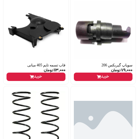
سوپاپ گیربکس 206
قاب تسمه تایم 405 میانی
79,000
تومان
113,000
تومان
خرید
خرید