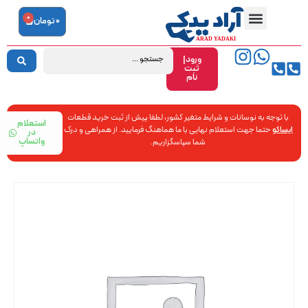
0
0
تومان
ورود|
ثبت
نام
با توجه به نوسانات و شرایط متغیر کشور، لطفا پیش از ثبت خرید قطعات
استعلام
ایساکو
حتما جهت استعلام نهایی با ما هماهنگ فرمایید. از همراهی و درک
در
واتساپ
شما سپاسگزاریم.