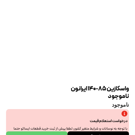
واسکازین 85-140 ایرانون
ناموجود
ناموجود
درخواست استعلام قیمت
با توجه به نوسانات و شرایط متغیر کشور، لطفا پیش از ثبت خرید قطعات ایساکو حتما
جهت استعلام نهایی با ما هماهنگ فرمایید. از همراهی و درک شما سپاسگزاریم.