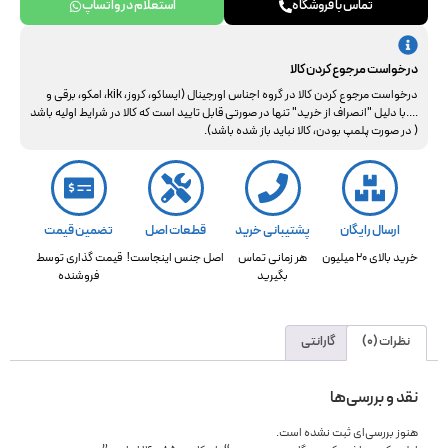
تماس با فروشگاه
استعلام در واتساپ
درخواست مرجوع کردن کالا
درخواست مرجوع کردن کالا در گروه اجناس اورجینال (ایساکو، کروز، kik، امکو، برقی و
....با دلیل "انصراف از خرید" تنها در صورتی قابل تایید است که کالا در شرایط اولیه باشد
( در صورت پلمپ بودن، کالا نباید باز شده باشد).
ارسال رایگان
پشتیبانی خرید
قطعات اصل
تضمین قیمت
خرید بالای 20 میلیون
هر زمانی تماس
اصل جنس اینجاست!
قیمت گذاری توسط
بگیرید
فروشنده
نظرات (0)
گارانتی
نقد و بررسی‌ها
هنوز بررسی‌ای ثبت نشده است.