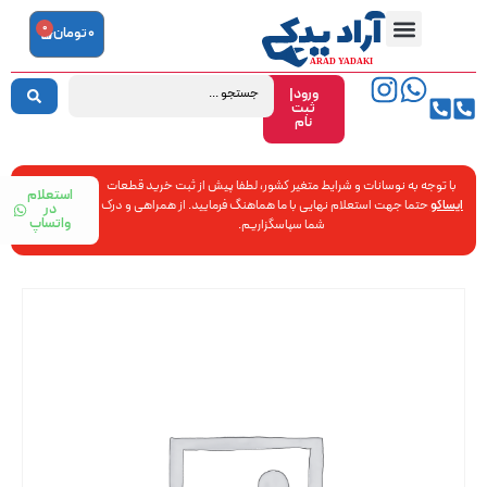
0
0
تومان
ورود|
ثبت
نام
با توجه به نوسانات و شرایط متغیر کشور، لطفا پیش از ثبت خرید قطعات
استعلام
ایساکو
حتما جهت استعلام نهایی با ما هماهنگ فرمایید. از همراهی و درک
در
واتساپ
شما سپاسگزاریم.