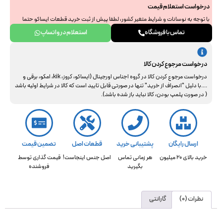
درخواست استعلام قیمت
با توجه به نوسانات و شرایط متغیر کشور، لطفا پیش از ثبت خرید قطعات ایساکو حتما
جهت استعلام نهایی با ما هماهنگ فرمایید. از همراهی و درک شما سپاسگزاریم.
تماس با فروشگاه
استعلام در واتساپ
درخواست مرجوع کردن کالا
درخواست مرجوع کردن کالا در گروه اجناس اورجینال (ایساکو، کروز، kik، امکو، برقی و
....با دلیل "انصراف از خرید" تنها در صورتی قابل تایید است که کالا در شرایط اولیه باشد
( در صورت پلمپ بودن، کالا نباید باز شده باشد).
ارسال رایگان
پشتیبانی خرید
قطعات اصل
تضمین قیمت
خرید بالای 20 میلیون
هر زمانی تماس
اصل جنس اینجاست!
قیمت گذاری توسط
بگیرید
فروشنده
نظرات (0)
گارانتی