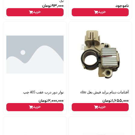
تک
ناموجود
93,000
تومان
خرید
خرید
آفتامات دینام پراید فیش بغل elite
نوار دور درب عقب 405 چپ
1,655,000
تومان
2,000,000
تومان
خرید
خرید