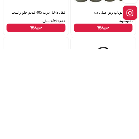
ساق سوپاپ ریو اصلی kia
قفل داخل درب 405 قدیم جلو راست
ناموجود
561,000
تومان
خرید
خرید
مجموعه کامل سر سیلندر 405 -پارس
فنر لول جلو تیبا gisp
دوگانه سوز ایساکو xu7p
1,509,000
تومان
ناموجود
خرید
خرید