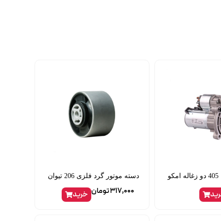
و
دسته موتور گرد فلزی 206 تیوان
317,000
تومان
ید
خرید