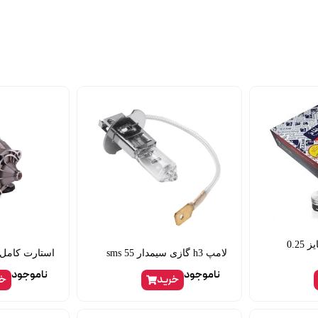
پیستون سمند ef7 سایز 0.25
لامپ h3 گازی سیمدار 55 sms
استارت کامل 405 دو زغاله امک
ناموجود
ناموجود
خرید
خر