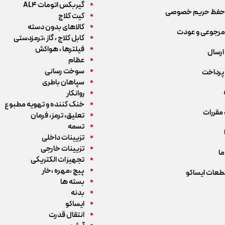
گیربکس اتومات AL4
حفظ حریم خصوصی
کیت کلاج
کالاهای بدون دسته
رجوعی و عودت
کابل کلاج ، گاز ،ترمزدستی
فیلترها ، هواکش
ارسال
عظام
سوخت رسانی
پرداخت
سپاهان باطری
روانکار
خنک کننده و تهویه مطبوع
 مقررات
تعلیق، ترمز، فرمان
تسمه
تزیینات داخلی
تزیینات خارجی
ما
تجهیزات الکتریکی
پیچ ،مهره ،خار
قطعات ایساکو
بسته ها
بدنه
ایساکو
انتقال قدرت