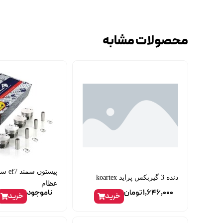
محصولات مشابه
دنده 3 گیربکس پراید koartex
عظام
1,646,000
تومان
ناموجود
خرید
خرید