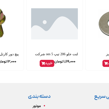
لنت جلو 206 تیپ 5 oes شرکت
پیچ دور کارتل 
1,119,000
تومان
12,000
توما
خرید
 سریع
دسته بندی
موتور