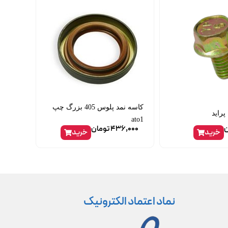
کاسه نمد پلوس 405 بزرگ چپ
پراید
ato1
ن
436,000
تومان
خرید
خرید
نماد اعتماد الکترونیک