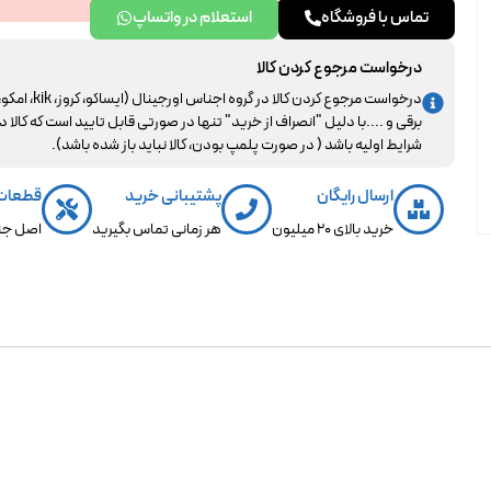
تماس با فروشگاه
استعلام در واتساپ
درخواست مرجوع کردن کالا
درخواست مرجوع کردن کالا در گروه اجناس اورجینال (ایساکو، کروز، kik، ا
برقی و ....با دلیل "انصراف از خرید" تنها در صورتی قابل تایید است که کالا د
شرایط اولیه باشد ( در صورت پلمپ بودن، کالا نباید باز شده باشد).
ارسال رایگان
پشتیبانی خرید
قطعات
خرید بالای 20 میلیون
هر زمانی تماس بگیرید
اصل جن