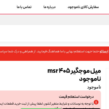
سفارش کالای ناموجود
درباره ما
تماس با ما
ایساکو
حتما جهت استعلام نهایی با ما هماهنگ فرمایید. از همراهی و درک شما سپاسگ
میل موجگیر 405 msr
ناموجود
ناموجود
درخواست استعلام قیمت
با توجه به نوسانات و شرایط متغیر کشور، لطفا پیش از ثبت خرید قطعات ای
از همراهی و درک شما سپاسگزاریم.