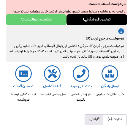
درخواست استعلام قیمت
با توجه به نوسانات و شرایط متغیر کشور، لطفا پیش از ثبت خرید قطعات ایساکو حتما
جهت استعلام نهایی با ما هماهنگ فرمایید. از همراهی و درک شما سپاسگزاریم.
تماس با فروشگاه
استعلام در واتساپ
درخواست مرجوع کردن کالا
درخواست مرجوع کردن کالا در گروه اجناس اورجینال (ایساکو، کروز، kik، امکو، برقی و
....با دلیل "انصراف از خرید" تنها در صورتی قابل تایید است که کالا در شرایط اولیه باشد
( در صورت پلمپ بودن، کالا نباید باز شده باشد).
ارسال رایگان
پشتیبانی خرید
قطعات اصل
تضمین قیمت
خرید بالای 20 میلیون
هر زمانی تماس
اصل جنس اینجاست!
قیمت گذاری توسط
بگیرید
فروشنده
نظرات (0)
گارانتی