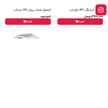
شلگیر خرچنگی 405 جلو چپ
کپسول فشار روغن 206 شرکت
379,000
تومان
ناموجود
خرید
خرید
بلبرینگ فولی هرزگرد آردی 6301
سپر عقب ریو نوک مدادی
spring
ناموجود
279,000
تومان
خرید
خرید