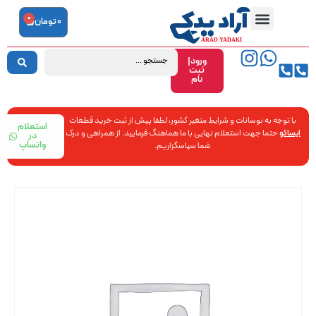
0
0
تومان
ورود|
ثبت
نام
با توجه به نوسانات و شرایط متغیر کشور، لطفا پیش از ثبت خرید قطعات
استعلام
ایساکو
حتما جهت استعلام نهایی با ما هماهنگ فرمایید. از همراهی و درک
در
واتساپ
شما سپاسگزاریم.