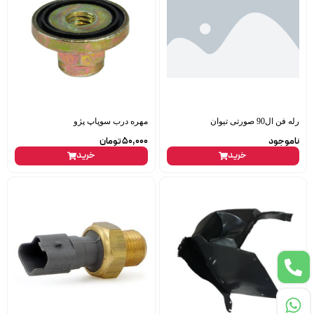
رله فن ال90 صورتی تیوان
مهره درب سوپاپ پژو
ناموجود
50,000
تومان
خرید
خرید