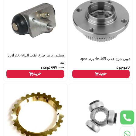
سیلندر ترمز چرخ عقب ال90-206 آذین
توپی چرخ عقب 405 abs برند apco
تنه
ناموجود
997,000
تومان
خرید
خرید