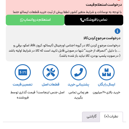
درخواست استعلام قیمت
با توجه به نوسانات و شرایط متغیر کشور، لطفا پیش از ثبت خرید قطعات ایساکو حتما
جهت استعلام نهایی با ما هماهنگ فرمایید. از همراهی و درک شما سپاسگزاریم.
تماس با فروشگاه
استعلام در واتساپ
درخواست مرجوع کردن کالا
درخواست مرجوع کردن کالا در گروه اجناس اورجینال (ایساکو، کروز، kik، امکو، برقی و
....با دلیل "انصراف از خرید" تنها در صورتی قابل تایید است که کالا در شرایط اولیه باشد
( در صورت پلمپ بودن، کالا نباید باز شده باشد).
ارسال رایگان
پشتیبانی خرید
قطعات اصل
تضمین قیمت
خرید بالای 20 میلیون
هر زمانی تماس
اصل جنس اینجاست!
قیمت گذاری توسط
بگیرید
فروشنده
نظرات (0)
گارانتی