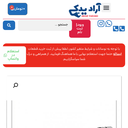
0
0
تومان
ورود|
ثبت
نام
با توجه به نوسانات و شرایط متغیر کشور، لطفا پیش از ثبت خرید قطعات
استعلام
ایساکو
حتما جهت استعلام نهایی با ما هماهنگ فرمایید. از همراهی و درک
در
واتساپ
شما سپاسگزاریم.