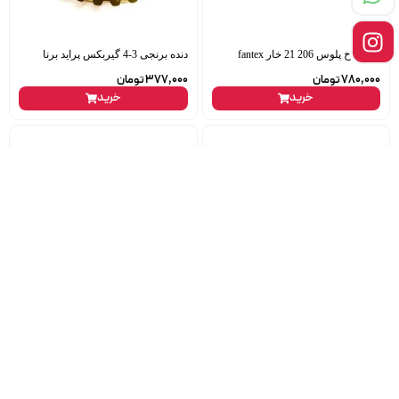
سه شاخ پلوس 206 21 خار fantex
دنده برنجی 3-4 گیربکس پراید برنا
780,000
تومان
377,000
تومان
خرید
خرید
مغزی سوئیچ استارت 206 ipnc
چسب هل 7 گرمی فولاد
ناموجود
250,000
تومان
خرید
خرید