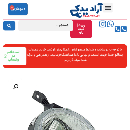
0
0
تومان
ورود|
ثبت
نام
با توجه به نوسانات و شرایط متغیر کشور، لطفا پیش از ثبت خرید قطعات
استعلام
ایساکو
حتما جهت استعلام نهایی با ما هماهنگ فرمایید. از همراهی و درک
در
واتساپ
شما سپاسگزاریم.