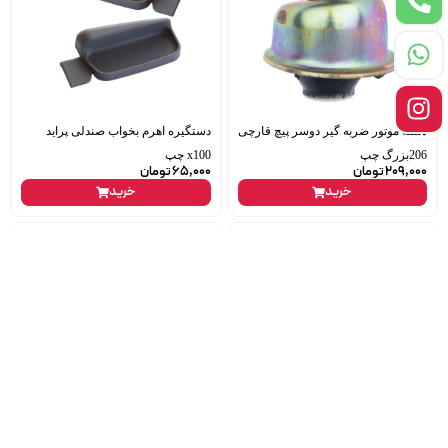
دسته موتور ضربه گیر دوسر پیچ قارچی
دستگیره اهرم بخواب صندلی پراید
206بزرگ چپ
x100 چپ
209,000
تومان
65,000
تومان
خرید
خرید
روغن گیربکس اتومات 6 خط هیوندای