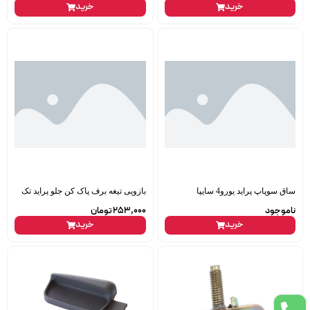
خرید
خرید
ساق سوپاپ پراید یورو4 سایپا
بازویی تیغه برف پاک کن جلو پراید تک
ناموجود
253,000
تومان
خرید
خرید