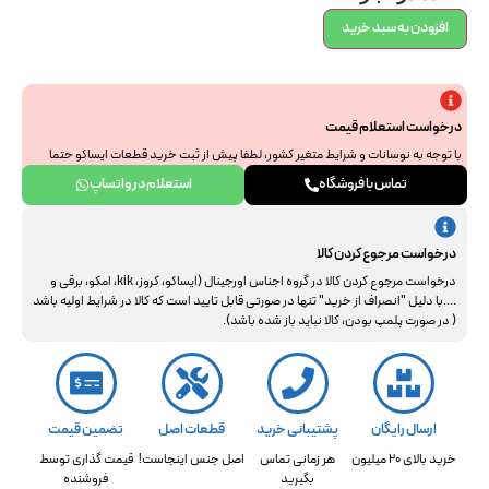
افزودن به سبد خرید
درخواست استعلام قیمت
با توجه به نوسانات و شرایط متغیر کشور، لطفا پیش از ثبت خرید قطعات ایساکو حتما
جهت استعلام نهایی با ما هماهنگ فرمایید. از همراهی و درک شما سپاسگزاریم.
تماس با فروشگاه
استعلام در واتساپ
درخواست مرجوع کردن کالا
درخواست مرجوع کردن کالا در گروه اجناس اورجینال (ایساکو، کروز، kik، امکو، برقی و
....با دلیل "انصراف از خرید" تنها در صورتی قابل تایید است که کالا در شرایط اولیه باشد
( در صورت پلمپ بودن، کالا نباید باز شده باشد).
ارسال رایگان
پشتیبانی خرید
قطعات اصل
تضمین قیمت
خرید بالای 20 میلیون
هر زمانی تماس
اصل جنس اینجاست!
قیمت گذاری توسط
بگیرید
فروشنده