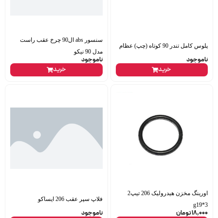
سنسور abs ال90 چرخ عقب راست
پلوس کامل تندر 90 کوتاه (چپ) عظام
مدل 90 نیکو
ناموجود
ناموجود
خرید
خرید
اورینگ مخزن هیدرولیک 206 تیپ2
فلاپ سپر عقب 206 ایساکو
g19*3
18,000
تومان
ناموجود