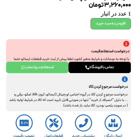
3,260,000
تومان
1 عدد در انبار
افزودن به سبد خرید
درخواست استعلام قیمت
با توجه به نوسانات و شرایط متغیر کشور، لطفا پیش از ثبت خرید قطعات ایساکو حتما
جهت استعلام نهایی با ما هماهنگ فرمایید. از همراهی و درک شما سپاسگزاریم.
تماس با فروشگاه
استعلام در واتساپ
درخواست مرجوع کردن کالا
درخواست مرجوع کردن کالا در گروه اجناس اورجینال (ایساکو، کروز، kik، امکو، برقی و
....با دلیل "انصراف از خرید" تنها در صورتی قابل تایید است که کالا در شرایط اولیه باشد
( در صورت پلمپ بودن، کالا نباید باز شده باشد).
ارسال رایگان
پشتیبانی خرید
قطعات اصل
تضمین قیمت