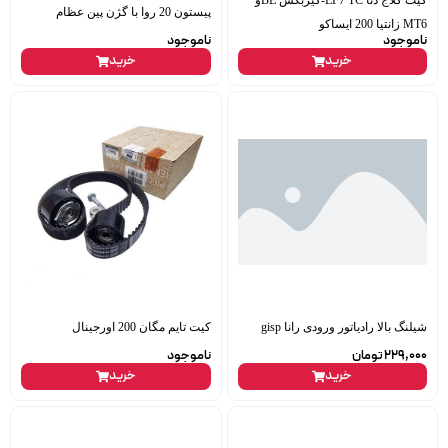
کیت کلاج دنا EF7 TC-گیربکس BEو
پیستون 20 روا با گژن پین عظام
MT6 زانتیا 200 ایساکو
ناموجود
ناموجود
خرید
خرید
شیلنگ بالا رادیاتور ورودی رانا gisp
کیت تایم مگان 200 اورجینال
229,000
تومان
ناموجود
خرید
خرید