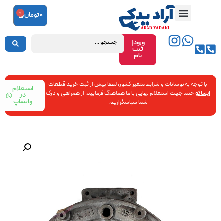
0
0
تومان
ورود|
ثبت
نام
با توجه به نوسانات و شرایط متغیر کشور، لطفا پیش از ثبت خرید قطعات
استعلام
ایساکو
حتما جهت استعلام نهایی با ما هماهنگ فرمایید. از همراهی و درک
در
واتساپ
شما سپاسگزاریم.