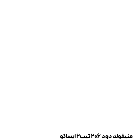
منیفولد دود 206 تیپ2 ایساکو