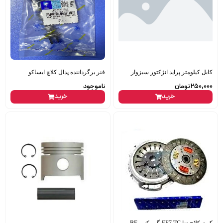
کابل کیلومتر پراید انژکتور سبزوار
فنر برگرداننده پدال کلاچ ایساکو
250,000
تومان
ناموجود
خرید
خرید