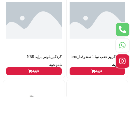
انباره اگزوز عقب تیبا 1 صندوقدار kem
گردگیر پلوس پراید NBR
ناموجود
ناموجود
خرید
خرید