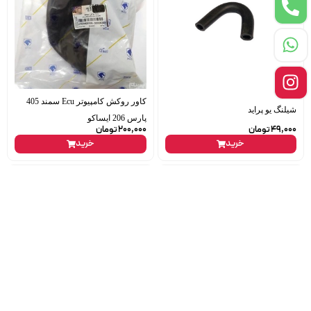
کاور روکش کامپیوتر Ecu سمند 405
شیلنگ یو پراید
پارس 206 ایساکو
49,000
تومان
200,000
تومان
خرید
خرید