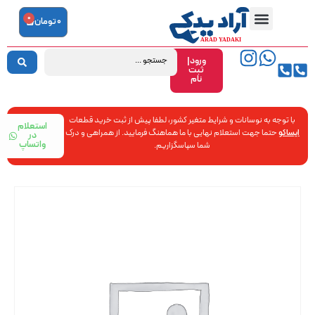
0
0
تومان
ورود|
ثبت
نام
با توجه به نوسانات و شرایط متغیر کشور، لطفا پیش از ثبت خرید قطعات
استعلام
ایساکو
حتما جهت استعلام نهایی با ما هماهنگ فرمایید. از همراهی و درک
در
واتساپ
شما سپاسگزاریم.