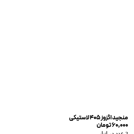
منجید اگزوز 405 لاستیکی
60,000
تومان
2 عدد در انبار