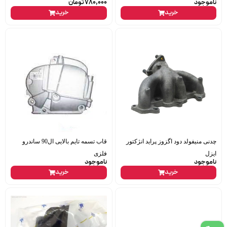
ناموجود
780,000
تومان
خرید
خرید
چدنی منیفولد دود اگزوز پراید انژکتور
قاب تسمه تایم بالایی ال90 ساندرو
ایزل
فلزی
ناموجود
ناموجود
خرید
خرید