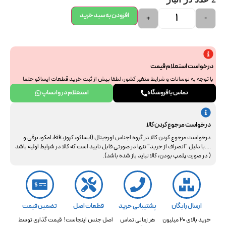
افزودن به سبد خرید
+
-
درخواست استعلام قیمت
با توجه به نوسانات و شرایط متغیر کشور، لطفا پیش از ثبت خرید قطعات ایساکو حتما
جهت استعلام نهایی با ما هماهنگ فرمایید. از همراهی و درک شما سپاسگزاریم.
تماس با فروشگاه
استعلام در واتساپ
درخواست مرجوع کردن کالا
درخواست مرجوع کردن کالا در گروه اجناس اورجینال (ایساکو، کروز، kik، امکو، برقی و
....با دلیل "انصراف از خرید" تنها در صورتی قابل تایید است که کالا در شرایط اولیه باشد
( در صورت پلمپ بودن، کالا نباید باز شده باشد).
ارسال رایگان
پشتیبانی خرید
قطعات اصل
تضمین قیمت
خرید بالای 20 میلیون
هر زمانی تماس
اصل جنس اینجاست!
قیمت گذاری توسط