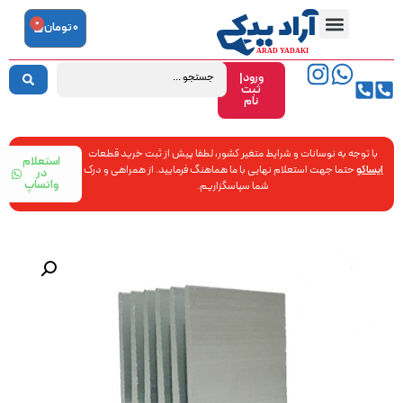
0
0
تومان
ورود|
ثبت
نام
با توجه به نوسانات و شرایط متغیر کشور، لطفا پیش از ثبت خرید قطعات
استعلام
ایساکو
حتما جهت استعلام نهایی با ما هماهنگ فرمایید. از همراهی و درک
در
واتساپ
شما سپاسگزاریم.