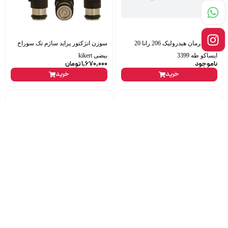
جعبه فرمان هیدرولیک 206 رانا 20
سوزن انژکتور پراید ساژم تک سوراخ
ایساکو طه 3399
بیضی kikert
ناموجود
1,670,000
تومان
خرید
خرید
سپر جلو ساینا s سفید آریا پلاست
دیود دینام پراید انژکتور elite
6,900,000
تومان
ناموجود