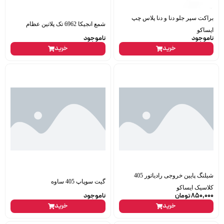
براکت سپر جلو دنا و دنا پلاس چپ
شمع انجیکا 6962 تک پلاتین عظام
ایساکو
ناموجود
ناموجود
خرید
خرید
شیلنگ پایین خروجی رادیاتور 405
گیت سوپاپ 405 ساوه
کلاسیک ایساکو
850,000
تومان
ناموجود
خرید
خرید