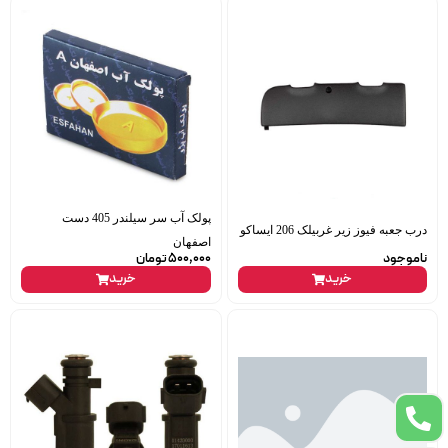
پولک آب سر سیلندر 405 دست
درب جعبه فیوز زیر غربیلک 206 ایساکو
اصفهان
ناموجود
500,000
تومان
خرید
خرید