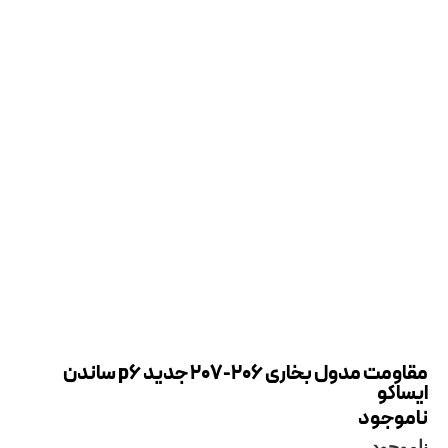
مقاومت مدول بخاری 206-207 جدید p6 ساندن
ایساکو
ناموجود
ناموجود