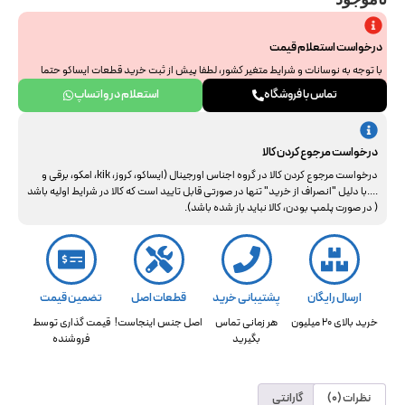
درخواست استعلام قیمت
با توجه به نوسانات و شرایط متغیر کشور، لطفا پیش از ثبت خرید قطعات ایساکو حتما
جهت استعلام نهایی با ما هماهنگ فرمایید. از همراهی و درک شما سپاسگزاریم.
تماس با فروشگاه
استعلام در واتساپ
درخواست مرجوع کردن کالا
درخواست مرجوع کردن کالا در گروه اجناس اورجینال (ایساکو، کروز، kik، امکو، برقی و
....با دلیل "انصراف از خرید" تنها در صورتی قابل تایید است که کالا در شرایط اولیه باشد
( در صورت پلمپ بودن، کالا نباید باز شده باشد).
ارسال رایگان
پشتیبانی خرید
قطعات اصل
تضمین قیمت
خرید بالای 20 میلیون
هر زمانی تماس
اصل جنس اینجاست!
قیمت گذاری توسط
بگیرید
فروشنده
نظرات (0)
گارانتی