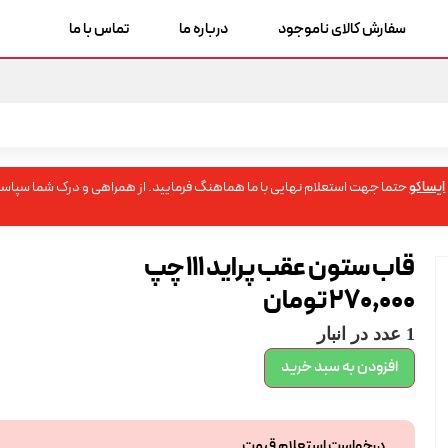
سفارش کالای ناموجود
درباره ما
تماس با ما
ایساکو
حتما جهت استعلام نهایی با ما هماهنگ فرمایید. از همراهی و درک شما سپاسگ
قاب ستون عقب پراید 111 چپ
270,000
تومان
1 عدد در انبار
افزودن به سبد خرید
درخواست استعلام قیمت