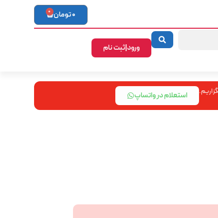
0
0
تومان
ورود|ثبت نام
زاریم.
استعلام در واتساپ