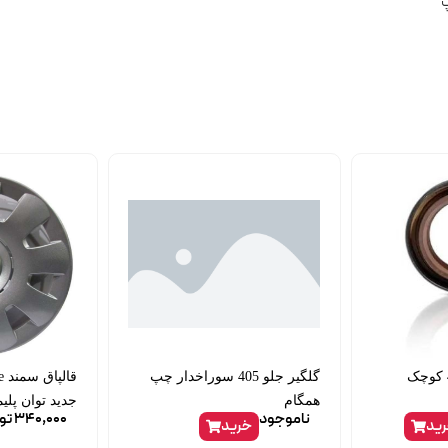
کاسه نمد پلوس 405 کوچک
گلگیر جلو 405 سوراخدار چپ
همگام
جدید توان پلی
ناموجود
340,000
تو
ید
خرید