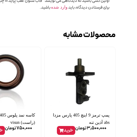
اولین کسی باشید که دیدگاهی می نویسد “قاب ستون عقب پراید 111 چپ”
برای فرستادن دیدگاه، باید
باشید.
وارد شده
محصولات مشابه
پمپ ترمز 9 اینچ 405 پارس مزدا
abs آذین تنه
(راست) visun
3,500,000
تومان
750,000
تومان
خرید
خر