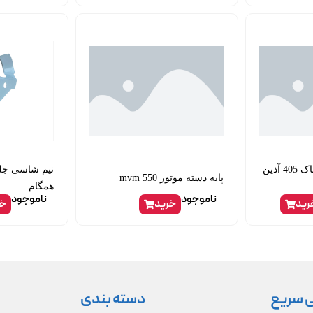
نشانگر درجه داخل باک 405 آذین
پایه دسته موتور mvm 550
همگام
ناموجود
ناموجود
رید
خرید
خر
 سریع
دسته بندی