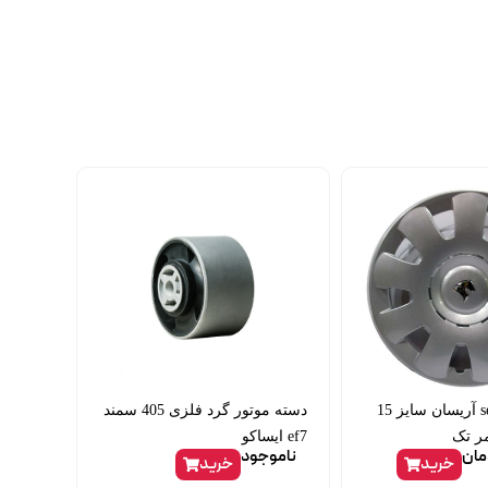
قالپاق سمند se آریسان سایز 15
دسته موتور گرد فلزی 405 سمند
مر تک
ef7 ایساکو
مان
ناموجود
خرید
خرید