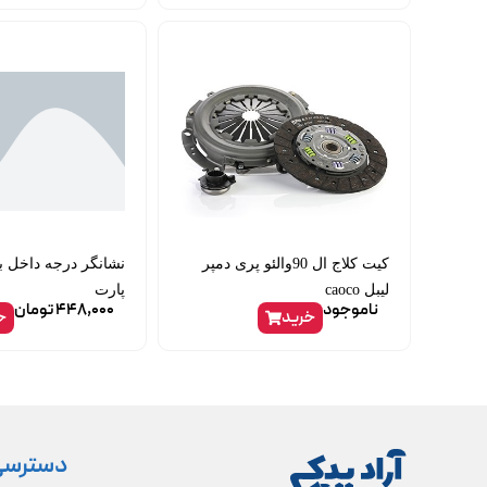
کیت کلاج ال 90والئو پری دمپر
لیبل caoco
پارت
ناموجود
448,000
تومان
خرید
خ
دسترسی