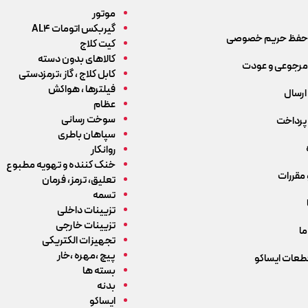
موتور
گیربکس اتومات AL4
حفظ حریم خصوصی
کیت کلاج
کالاهای بدون دسته
رجوعی و عودت
کابل کلاج ، گاز ،ترمزدستی
فیلترها ، هواکش
ارسال
عظام
سوخت رسانی
پرداخت
سپاهان باطری
روانکار
خنک کننده و تهویه مطبوع
 مقررات
تعلیق، ترمز، فرمان
تسمه
تزیینات داخلی
تزیینات خارجی
ما
تجهیزات الکتریکی
پیچ ،مهره ،خار
قطعات ایساکو
بسته ها
بدنه
ایساکو