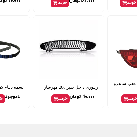
182,000
تومان
100,000
توما
خرید
خرید
عقب ساندرو
زنبوری داخل سپر 206 مهرساز
تسمه دینام slx tu5 دانگیل855
210,000
تومان
ناموجود
رید
خرید
خر