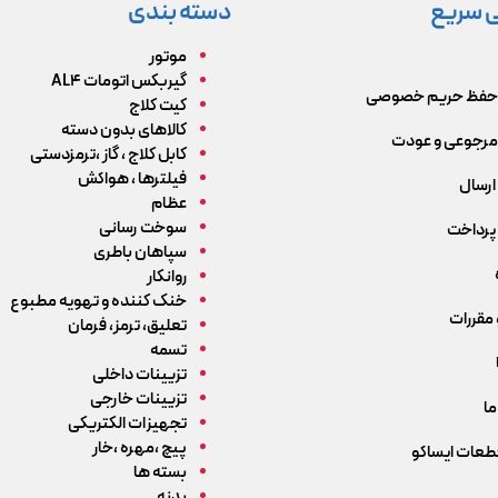
 سریع
دسته بندی
موتور
گیربکس اتومات AL4
حفظ حریم خصوصی
کیت کلاج
کالاهای بدون دسته
رجوعی و عودت
کابل کلاج ، گاز ،ترمزدستی
فیلترها ، هواکش
ارسال
عظام
سوخت رسانی
پرداخت
سپاهان باطری
روانکار
خنک کننده و تهویه مطبوع
 مقررات
تعلیق، ترمز، فرمان
تسمه
تزیینات داخلی
تزیینات خارجی
ما
تجهیزات الکتریکی
پیچ ،مهره ،خار
قطعات ایساکو
بسته ها
بدنه