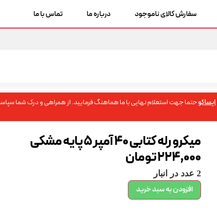
سفارش کالای ناموجود
درباره ما
تماس با ما
ایساکو
حتما جهت استعلام نهایی با ما هماهنگ فرمایید. از همراهی و درک شما سپاسگ
میکرو رله کتابی 40 آمپر 5 پایه مشکی
224,000
تومان
2 عدد در انبار
افزودن به سبد خرید