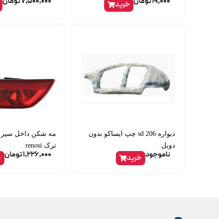
19,000
تومان
7,500,000
تومان
خرید
دیواره 206 sd چپ ایساکو بدون
مه شکن داخل سپر 
دوبل
ترک renosi
ناموجود
1,226,000
تومان
خرید
خ