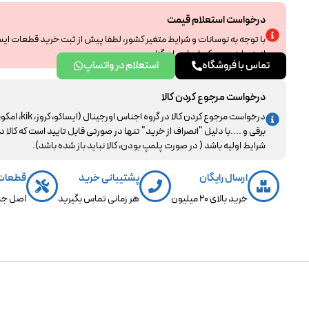
درخواست استعلام قیمت
با توجه به نوسانات و شرایط متغیر کشور، لطفا پیش از ثبت خرید قطعات ای
از همراهی و درک شما سپاسگزاریم.
تماس با فروشگاه
استعلام در واتساپ
درخواست مرجوع کردن کالا
درخواست مرجوع کردن کالا در گروه اجناس اورجینال (ایساکو، کروز، kik، ا
برقی و ....با دلیل "انصراف از خرید" تنها در صورتی قابل تایید است که کالا د
شرایط اولیه باشد ( در صورت پلمپ بودن، کالا نباید باز شده باشد).
ارسال رایگان
پشتیبانی خرید
قطعات
خرید بالای 20 میلیون
هر زمانی تماس بگیرید
اصل جن