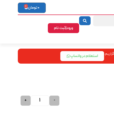
0
0
تومان
ورود|ثبت نام
زاریم.
استعلام در واتساپ
+
-