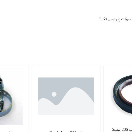
کاسه نمد میل سوپاپ 206 تیپ5