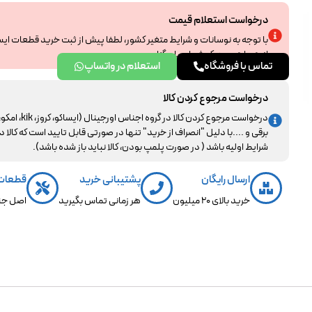
درخواست استعلام قیمت
با توجه به نوسانات و شرایط متغیر کشور، لطفا پیش از ثبت خرید قطعات ای
از همراهی و درک شما سپاسگزاریم.
تماس با فروشگاه
استعلام در واتساپ
درخواست مرجوع کردن کالا
درخواست مرجوع کردن کالا در گروه اجناس اورجینال (ایساکو، کروز، kik، ا
برقی و ....با دلیل "انصراف از خرید" تنها در صورتی قابل تایید است که کالا د
شرایط اولیه باشد ( در صورت پلمپ بودن، کالا نباید باز شده باشد).
ارسال رایگان
پشتیبانی خرید
قطعات
خرید بالای 20 میلیون
هر زمانی تماس بگیرید
اصل جن