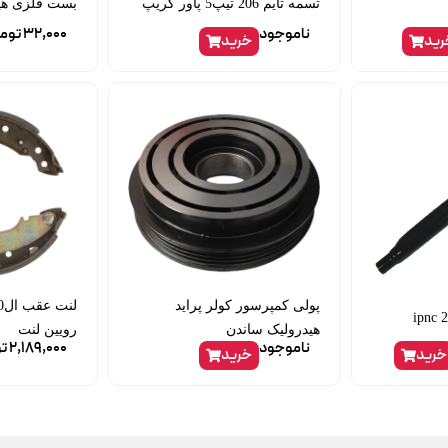
تسمه تایم 206 تیپ5 پاور گریپ
بست فلزی هیدرولیک
ناموجود
32,000
توم
رید
خرید
پولی کمپرسور کولر پراید
هیدرولیک ساندن
رویین لنت
ناموجود
2,189,000
ت
خرید
خرید