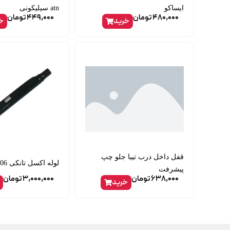
ایساکو
atn سیلیکونی
480,000
تومان
449,000
تومان
خرید
خ
قفل داخل درب تیبا جلو چپ
لوله اکسل تانکی 206 ipnc
پیشرفت
638,000
تومان
3,000,000
تومان
خرید