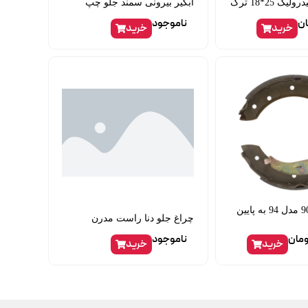
 25*18 ترک
آبگیر بیرونی سمند جلو چپ
ان
ناموجود
خرید
خرید
لنت عقب ال90 مدل 94 به پایین
چراغ جلو دنا راست مدرن
ومان
ناموجود
خرید
خرید