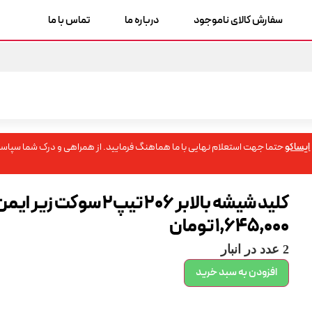
سفارش کالای ناموجود
درباره ما
تماس با ما
ایساکو
حتما جهت استعلام نهایی با ما هماهنگ فرمایید. از همراهی و درک شما سپاسگ
کلید شیشه بالابر 206 تیپ2 سوکت زیر ایمن تک
1,645,000
تومان
2 عدد در انبار
افزودن به سبد خرید