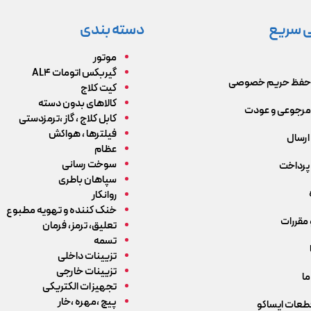
 سریع
دسته بندی
موتور
گیربکس اتومات AL4
حفظ حریم خصوصی
کیت کلاج
کالاهای بدون دسته
رجوعی و عودت
کابل کلاج ، گاز ،ترمزدستی
فیلترها ، هواکش
ارسال
عظام
سوخت رسانی
پرداخت
سپاهان باطری
روانکار
خنک کننده و تهویه مطبوع
 مقررات
تعلیق، ترمز، فرمان
تسمه
تزیینات داخلی
تزیینات خارجی
ما
تجهیزات الکتریکی
پیچ ،مهره ،خار
قطعات ایساکو