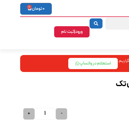
0
0
تومان
ورود|ثبت نام
زاریم.
استعلام در واتساپ
+
-