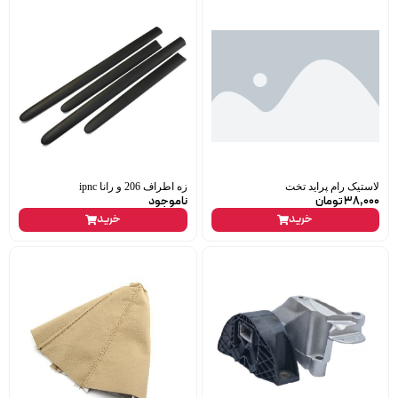
لاستیک رام پراید تخت
زه اطراف 206 و رانا ipnc
38,000
تومان
ناموجود
خرید
خرید