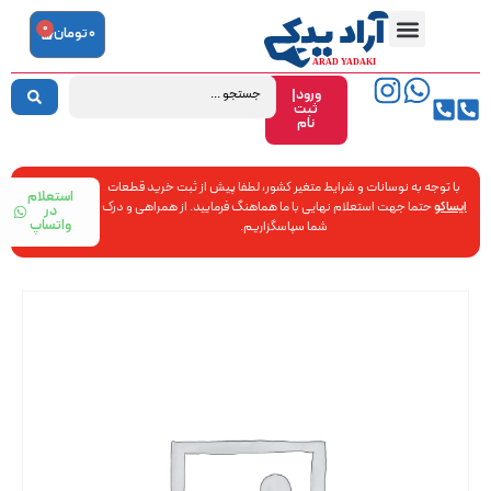
0
0
تومان
ورود|
ثبت
نام
با توجه به نوسانات و شرایط متغیر کشور، لطفا پیش از ثبت خرید قطعات
استعلام
ایساکو
حتما جهت استعلام نهایی با ما هماهنگ فرمایید. از همراهی و درک
در
واتساپ
شما سپاسگزاریم.