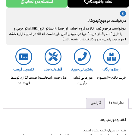
تماس با فروشگاه
استعلام در واتساپ
درخواست مرجوع کردن کالا
درخواست مرجوع کردن کالا در گروه اجناس اورجینال (ایساکو، کروز، kik، امکو، برقی و
....با دلیل "انصراف از خرید" تنها در صورتی قابل تایید است که کالا در شرایط اولیه باشد
( در صورت پلمپ بودن، کالا نباید باز شده باشد).
ارسال رایگان
پشتیبانی خرید
قطعات اصل
تضمین قیمت
خرید بالای 20 میلیون
هر زمانی تماس
اصل جنس اینجاست!
قیمت گذاری توسط
بگیرید
فروشنده
نظرات (0)
گارانتی
نقد و بررسی‌ها
هنوز بررسی‌ای ثبت نشده است.