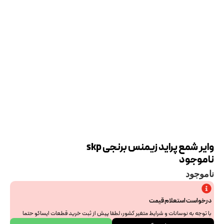
وایر شمع پراید زیمنس برنجی skp
ناموجود
ناموجود
درخواست استعلام قیمت
با توجه به نوسانات و شرایط متغیر کشور، لطفا پیش از ثبت خرید قطعات ایساکو حتما
جهت استعلام نهایی با ما هماهنگ فرمایید. از همراهی و درک شما سپاسگزاریم.