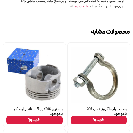
اولین کسی باشید که دیدگاهی می نویسد “وایر شمع پراید زیمنس برنجی skp”
برای فرستادن دیدگاه، باید
باشید.
وارد شده
محصولات مشابه
بست انباره اگزوز عقب 206
پیستون 206 تیپ5 استاندار ایساکو
ناموجود
ناموجود
خرید
خرید