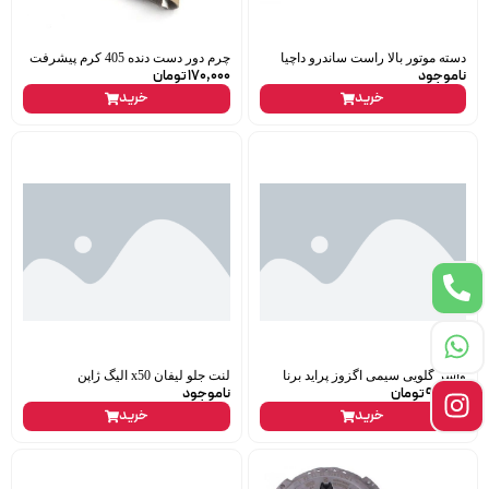
دسته موتور بالا راست ساندرو داچیا
چرم دور دست دنده 405 کرم پیشرفت
ناموجود
170,000
تومان
خرید
خرید
واشر گلویی سیمی اگزوز پراید برنا
لنت جلو لیفان x50 الیگ ژاپن
94,000
تومان
ناموجود
خرید
خرید