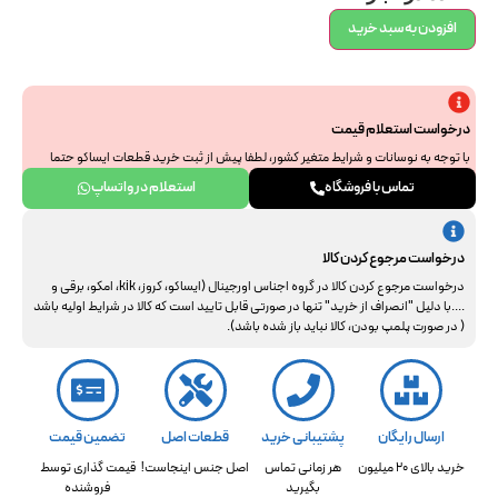
افزودن به سبد خرید
درخواست استعلام قیمت
با توجه به نوسانات و شرایط متغیر کشور، لطفا پیش از ثبت خرید قطعات ایساکو حتما
جهت استعلام نهایی با ما هماهنگ فرمایید. از همراهی و درک شما سپاسگزاریم.
تماس با فروشگاه
استعلام در واتساپ
درخواست مرجوع کردن کالا
درخواست مرجوع کردن کالا در گروه اجناس اورجینال (ایساکو، کروز، kik، امکو، برقی و
....با دلیل "انصراف از خرید" تنها در صورتی قابل تایید است که کالا در شرایط اولیه باشد
( در صورت پلمپ بودن، کالا نباید باز شده باشد).
ارسال رایگان
پشتیبانی خرید
قطعات اصل
تضمین قیمت
خرید بالای 20 میلیون
هر زمانی تماس
اصل جنس اینجاست!
قیمت گذاری توسط
بگیرید
فروشنده