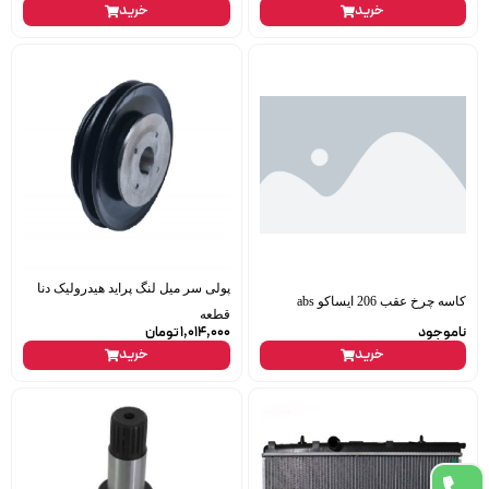
خرید
خرید
پولی سر میل لنگ پراید هیدرولیک دنا
کاسه چرخ عقب 206 ایساکو abs
قطعه
ناموجود
1,014,000
تومان
خرید
خرید