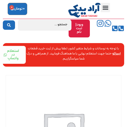
0
0
تومان
ورود|
ثبت
نام
با توجه به نوسانات و شرایط متغیر کشور، لطفا پیش از ثبت خرید قطعات
استعلام
ایساکو
حتما جهت استعلام نهایی با ما هماهنگ فرمایید. از همراهی و درک
در
واتساپ
شما سپاسگزاریم.