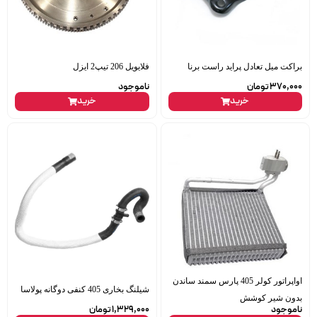
براکت میل تعادل پراید راست برنا
فلایویل 206 تیپ2 ایزل
370,000
تومان
ناموجود
خرید
خرید
اواپراتور کولر 405 پارس سمند ساندن
شیلنگ بخاری 405 کنفی دوگانه پولاسا
بدون شیر کوشش
ناموجود
1,329,000
تومان