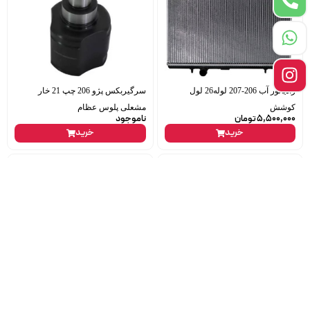
رادیاتور آب 206-207 لوله26 لول
سرگیربکس پژو 206 چپ 21 خار
کوشش
مشعلی پلوس عظام
5,500,000
تومان
ناموجود
خرید
خرید