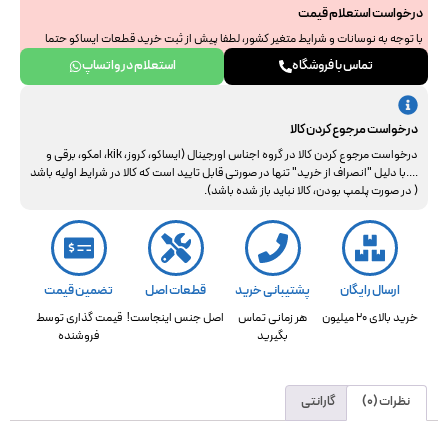
درخواست استعلام قیمت
با توجه به نوسانات و شرایط متغیر کشور، لطفا پیش از ثبت خرید قطعات ایساکو حتما
جهت استعلام نهایی با ما هماهنگ فرمایید. از همراهی و درک شما سپاسگزاریم.
تماس با فروشگاه
استعلام در واتساپ
درخواست مرجوع کردن کالا
درخواست مرجوع کردن کالا در گروه اجناس اورجینال (ایساکو، کروز، kik، امکو، برقی و
....با دلیل "انصراف از خرید" تنها در صورتی قابل تایید است که کالا در شرایط اولیه باشد
( در صورت پلمپ بودن، کالا نباید باز شده باشد).
ارسال رایگان
پشتیبانی خرید
قطعات اصل
تضمین قیمت
خرید بالای 20 میلیون
هر زمانی تماس
اصل جنس اینجاست!
قیمت گذاری توسط
بگیرید
فروشنده
نظرات (0)
گارانتی