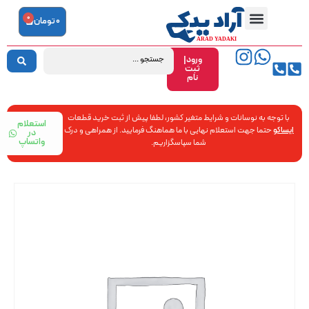
0
0
تومان
ورود|
ثبت
نام
با توجه به نوسانات و شرایط متغیر کشور، لطفا پیش از ثبت خرید قطعات
استعلام
ایساکو
حتما جهت استعلام نهایی با ما هماهنگ فرمایید. از همراهی و درک
در
واتساپ
شما سپاسگزاریم.