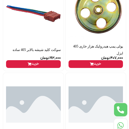
پولی پمپ هیدرولیک هزار خاری 405
سوکت کلید شیشه بالابر 405 ساده
ایزل
407,000
تومان
192,000
تومان
خرید
خرید