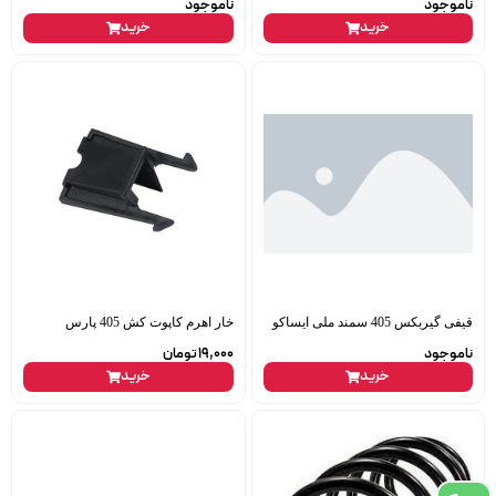
ناموجود
ناموجود
خرید
خرید
قیفی گیربکس 405 سمند ملی ایساکو
خار اهرم کاپوت کش 405 پارس
ناموجود
19,000
تومان
خرید
خرید