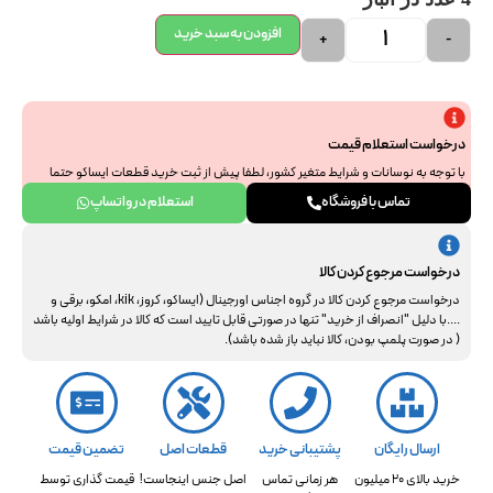
افزودن به سبد خرید
+
-
درخواست استعلام قیمت
با توجه به نوسانات و شرایط متغیر کشور، لطفا پیش از ثبت خرید قطعات ایساکو حتما
جهت استعلام نهایی با ما هماهنگ فرمایید. از همراهی و درک شما سپاسگزاریم.
تماس با فروشگاه
استعلام در واتساپ
درخواست مرجوع کردن کالا
درخواست مرجوع کردن کالا در گروه اجناس اورجینال (ایساکو، کروز، kik، امکو، برقی و
....با دلیل "انصراف از خرید" تنها در صورتی قابل تایید است که کالا در شرایط اولیه باشد
( در صورت پلمپ بودن، کالا نباید باز شده باشد).
ارسال رایگان
پشتیبانی خرید
قطعات اصل
تضمین قیمت
خرید بالای 20 میلیون
هر زمانی تماس
اصل جنس اینجاست!
قیمت گذاری توسط