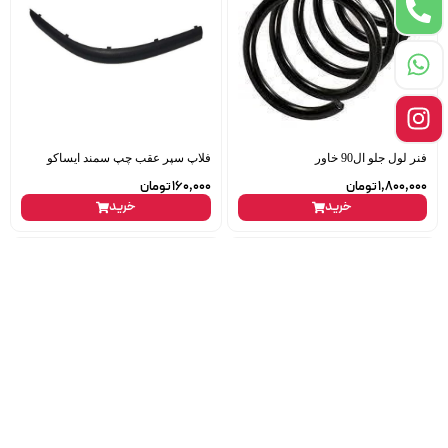
فنر لول جلو ال90 خاور
فلاپ سپر عقب چپ سمند ایساکو
1,800,000
تومان
160,000
تومان
خرید
خرید