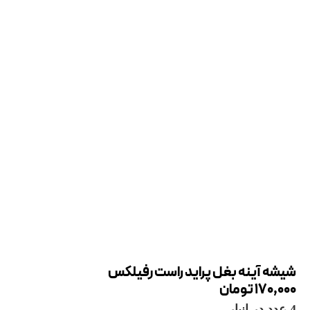
شیشه آینه بغل پراید راست رفیلکس
170,000
تومان
4 عدد در انبار