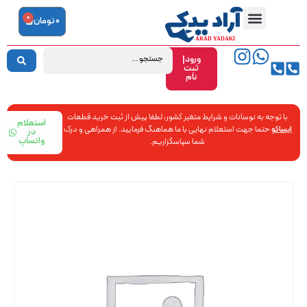
0
0
تومان
ورود|
ثبت
نام
با توجه به نوسانات و شرایط متغیر کشور، لطفا پیش از ثبت خرید قطعات
استعلام
ایساکو
حتما جهت استعلام نهایی با ما هماهنگ فرمایید. از همراهی و درک
در
واتساپ
شما سپاسگزاریم.