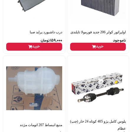
اواپراتور کولر 206 جدید فورمولا تایلندی
درب داشبورد پراید صبا
ناموجود
159,000
تومان
خرید
خرید
پلوس کامل پژو 405 کوتاه 24 خار (چپ)
منبع انبساط 207 اتومات مژده
عظام