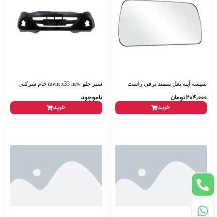
شیشه آینه بغل سمند برقی راست
سپر جلو mvm x33 new خام شرکتی
204,000
تومان
ناموجود
خرید
خرید