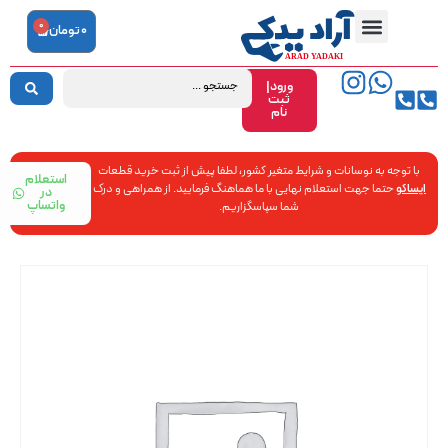
0
0
تومان
ورود|
ثبت
نام
با توجه به نوسانات و شرایط متغیر کشور، لطفا پیش از ثبت خرید قطعات
استعلام
ایساکو
حتما جهت استعلام نهایی با ما هماهنگ فرمایید. از همراهی و درک
در
واتساپ
شما سپاسگزاریم.