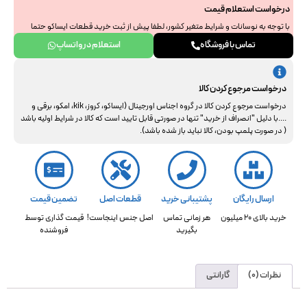
درخواست استعلام قیمت
با توجه به نوسانات و شرایط متغیر کشور، لطفا پیش از ثبت خرید قطعات ایساکو حتما
جهت استعلام نهایی با ما هماهنگ فرمایید. از همراهی و درک شما سپاسگزاریم.
تماس با فروشگاه
استعلام در واتساپ
درخواست مرجوع کردن کالا
درخواست مرجوع کردن کالا در گروه اجناس اورجینال (ایساکو، کروز، kik، امکو، برقی و
....با دلیل "انصراف از خرید" تنها در صورتی قابل تایید است که کالا در شرایط اولیه باشد
( در صورت پلمپ بودن، کالا نباید باز شده باشد).
ارسال رایگان
پشتیبانی خرید
قطعات اصل
تضمین قیمت
خرید بالای 20 میلیون
هر زمانی تماس
اصل جنس اینجاست!
قیمت گذاری توسط
بگیرید
فروشنده
نظرات (0)
گارانتی