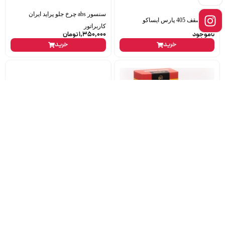
سنسور abs چرخ جلو پراید ایران
چراغ سقف 405 پارس ایساکو
کاربراتور
ناموجود
1,350,000
تومان
خرید
خرید
یاتاقان متحرک ال90 استاندارد گلدن
کیت کلاج تیبا کوئیک ترکیبی سایپا
1,548,000
تومان
ناموجود
خرید
خرید