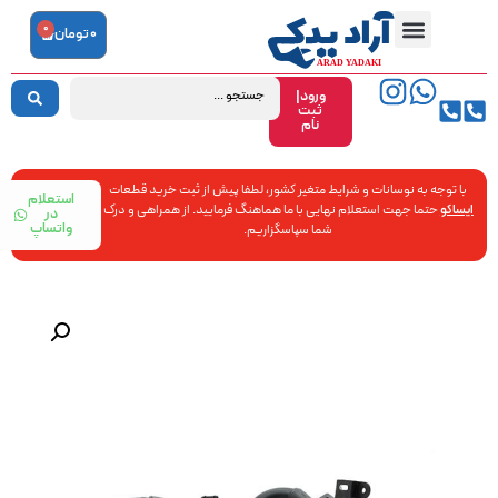
0
0
تومان
ورود|
ثبت
نام
با توجه به نوسانات و شرایط متغیر کشور، لطفا پیش از ثبت خرید قطعات
استعلام
ایساکو
حتما جهت استعلام نهایی با ما هماهنگ فرمایید. از همراهی و درک
در
واتساپ
شما سپاسگزاریم.