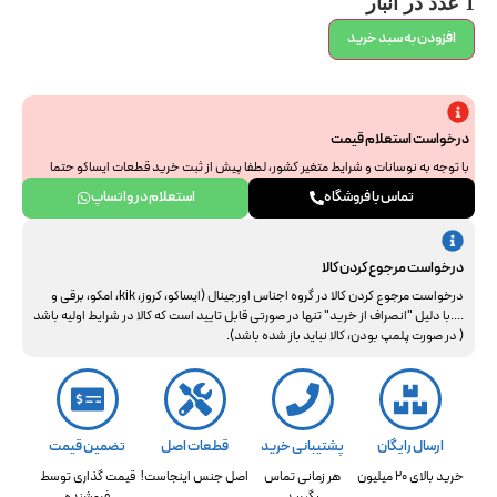
1 عدد در انبار
افزودن به سبد خرید
درخواست استعلام قیمت
با توجه به نوسانات و شرایط متغیر کشور، لطفا پیش از ثبت خرید قطعات ایساکو حتما
جهت استعلام نهایی با ما هماهنگ فرمایید. از همراهی و درک شما سپاسگزاریم.
تماس با فروشگاه
استعلام در واتساپ
درخواست مرجوع کردن کالا
درخواست مرجوع کردن کالا در گروه اجناس اورجینال (ایساکو، کروز، kik، امکو، برقی و
....با دلیل "انصراف از خرید" تنها در صورتی قابل تایید است که کالا در شرایط اولیه باشد
( در صورت پلمپ بودن، کالا نباید باز شده باشد).
ارسال رایگان
پشتیبانی خرید
قطعات اصل
تضمین قیمت
خرید بالای 20 میلیون
هر زمانی تماس
اصل جنس اینجاست!
قیمت گذاری توسط