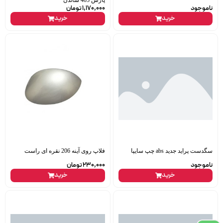
پارس 405 ساندن
ناموجود
1,170,000
تومان
خرید
خرید
سگدست پراید جدید abs چپ سایپا
فلاپ روی آینه 206 نقره ای راست
ناموجود
230,000
تومان
خرید
خرید