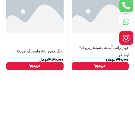
چهار راهی آب بغل سیلندر پژو 405
رینگ موتور 405 هاستینگ آمریکا
ایساکو
490,000
تومان
4,170,000
تومان
خرید
خرید