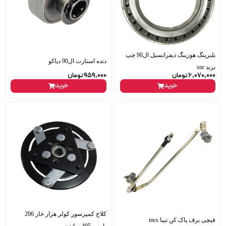
بلبرینگ هوزینگ دیفرانسیل ال90 چپ
دنده استارت ال90 دیاکو
برند snr
6,070,000
تومان
959,000
تومان
خرید
خرید
کلاج کمپرسور کولر هزار خار 206
قیچی برف پاک کن تیبا mcs