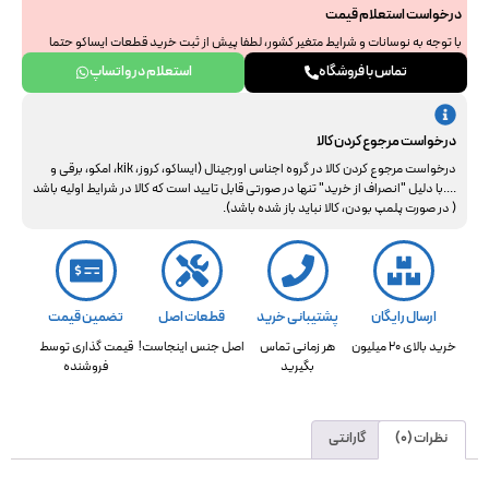
درخواست استعلام قیمت
با توجه به نوسانات و شرایط متغیر کشور، لطفا پیش از ثبت خرید قطعات ایساکو حتما
جهت استعلام نهایی با ما هماهنگ فرمایید. از همراهی و درک شما سپاسگزاریم.
تماس با فروشگاه
استعلام در واتساپ
درخواست مرجوع کردن کالا
درخواست مرجوع کردن کالا در گروه اجناس اورجینال (ایساکو، کروز، kik، امکو، برقی و
....با دلیل "انصراف از خرید" تنها در صورتی قابل تایید است که کالا در شرایط اولیه باشد
( در صورت پلمپ بودن، کالا نباید باز شده باشد).
ارسال رایگان
پشتیبانی خرید
قطعات اصل
تضمین قیمت
خرید بالای 20 میلیون
هر زمانی تماس
اصل جنس اینجاست!
قیمت گذاری توسط
بگیرید
فروشنده
نظرات (0)
گارانتی