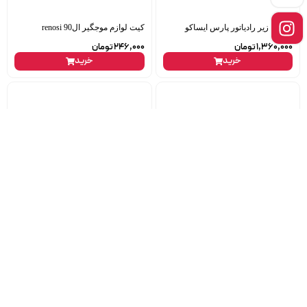
قوطی زیر رادیاتور پارس ایساکو
کیت لوازم موجگیر ال90 renosi
1,360,000
تومان
246,000
تومان
خرید
خرید
کلید مه شکن جلو پارس ایمن تک
تسمه تایم 405 ایساکو 0424 اوبتی
447,000
تومان
ناموجود
خرید
خرید