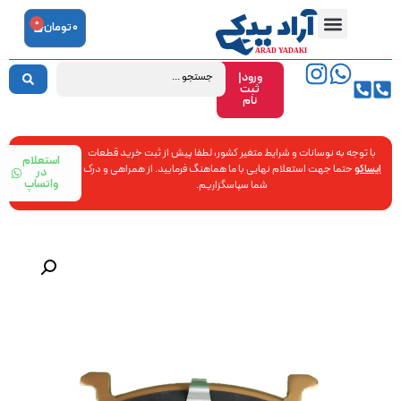
0
0
تومان
ورود|
ثبت
نام
با توجه به نوسانات و شرایط متغیر کشور، لطفا پیش از ثبت خرید قطعات
استعلام
ایساکو
حتما جهت استعلام نهایی با ما هماهنگ فرمایید. از همراهی و درک
در
واتساپ
شما سپاسگزاریم.