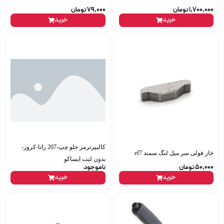
1,700,000
تومان
79,000
تومان
خرید
خرید
کالیپرترمز جلو چپ-207 رانا-کروز-
خار فولی سر میل لنگ سمند ef7
بدون لنت ایساکو
50,000
تومان
ناموجود
خرید
خرید