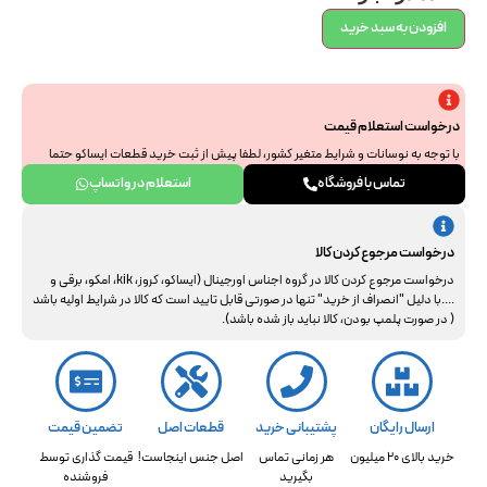
افزودن به سبد خرید
درخواست استعلام قیمت
با توجه به نوسانات و شرایط متغیر کشور، لطفا پیش از ثبت خرید قطعات ایساکو حتما
جهت استعلام نهایی با ما هماهنگ فرمایید. از همراهی و درک شما سپاسگزاریم.
تماس با فروشگاه
استعلام در واتساپ
درخواست مرجوع کردن کالا
درخواست مرجوع کردن کالا در گروه اجناس اورجینال (ایساکو، کروز، kik، امکو، برقی و
....با دلیل "انصراف از خرید" تنها در صورتی قابل تایید است که کالا در شرایط اولیه باشد
( در صورت پلمپ بودن، کالا نباید باز شده باشد).
ارسال رایگان
پشتیبانی خرید
قطعات اصل
تضمین قیمت
خرید بالای 20 میلیون
هر زمانی تماس
اصل جنس اینجاست!
قیمت گذاری توسط
بگیرید
فروشنده