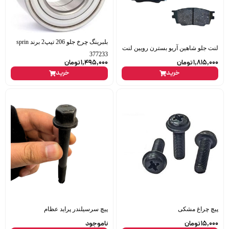
بلبرینگ چرخ جلو 206 تیپ2 برند sprin
لنت جلو شاهین آریو بسترن رویین لنت
377233
1,815,000
تومان
1,495,000
تومان
خرید
خرید
پیچ چراغ مشکی
پیچ سرسیلندر پراید عظام
15,000
تومان
ناموجود