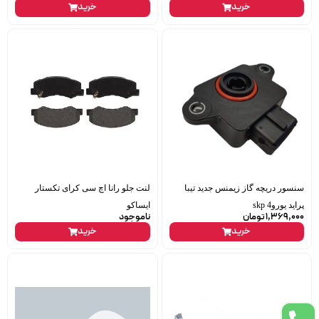
خرید
خرید
سنسور دریچه گاز زیمنس جدید تیبا
لنت جلو رانا اچ سی کرای تکستار
پراید یورو4 skp
ایساکو
1,369,000
تومان
ناموجود
خرید
خرید