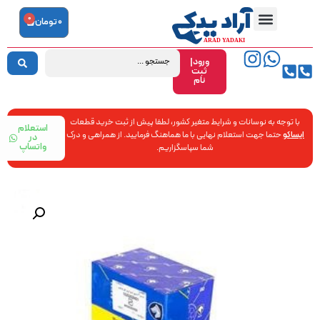
0
0
تومان
ورود|
ثبت
نام
با توجه به نوسانات و شرایط متغیر کشور، لطفا پیش از ثبت خرید قطعات
استعلام
ایساکو
حتما جهت استعلام نهایی با ما هماهنگ فرمایید. از همراهی و درک
در
واتساپ
شما سپاسگزاریم.