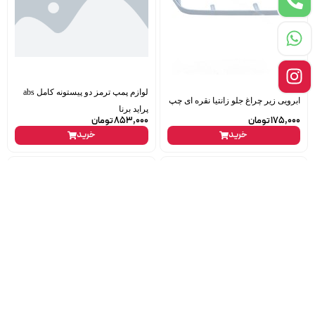
لوازم پمپ ترمز دو پیستونه کامل abs
ابرویی زیر چراغ جلو زانتیا نقره ای چپ
پراید برنا
175,000
تومان
853,000
تومان
خرید
خرید