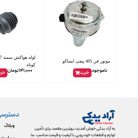
موتور فن 405 پیچی ایساکو
کوتاه
ناموجود
141,000
تومان
خرید
خری
دسترسی
وبلاگ
به آراد یدکی خوش آمدید، بهترین مقصد برای تأمین
لوازم و قطعات خودرویی با کیفیت و قیمت مناسب. ما