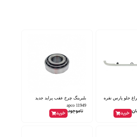
اغ جلو پارس نقره
بلبرینگ چرخ عقب پراید جدید
apco 11949
ان
ناموجود
خرید
خرید