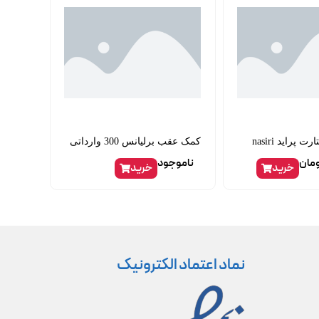
پراید nasiri
کمک عقب برلیانس 300 وارداتی
مان
ناموجود
خرید
خرید
نماد اعتماد الکترونیک