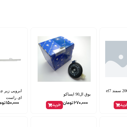
واشر گلویی اگزوز 206 سمند ef7
ابرویی زیر چر
بوق ال90 ایساکو
ای راست
670,000
تومان
150,000
توم
رید
خرید