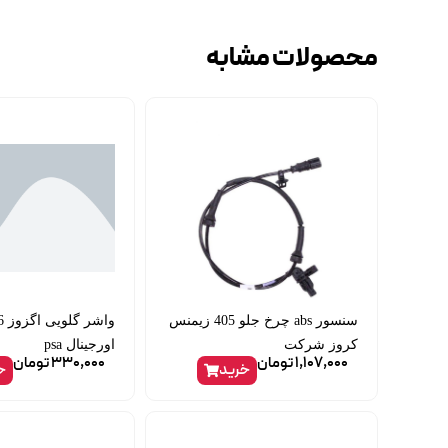
محصولات مشابه
سنسور abs چرخ جلو 405 زیمنس
کروز شرکت
اورجینال psa
1,107,000
تومان
330,000
تومان
خرید
خ