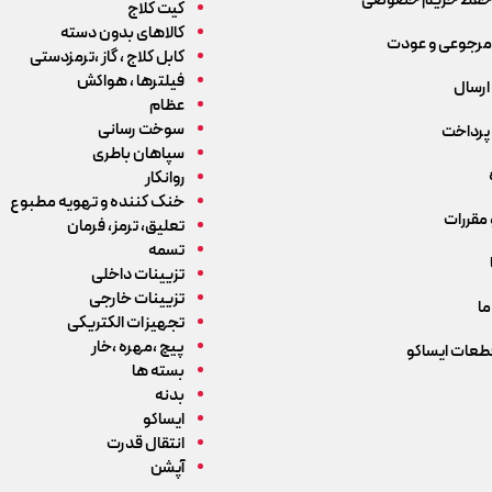
حفظ حریم خصوصی
کیت کلاج
کالاهای بدون دسته
رجوعی و عودت
کابل کلاج ، گاز ،ترمزدستی
فیلترها ، هواکش
ارسال
عظام
سوخت رسانی
پرداخت
سپاهان باطری
روانکار
خنک کننده و تهویه مطبوع
 مقررات
تعلیق، ترمز، فرمان
تسمه
تزیینات داخلی
تزیینات خارجی
ما
تجهیزات الکتریکی
پیچ ،مهره ،خار
قطعات ایساکو
بسته ها
بدنه
ایساکو
انتقال قدرت
آپشن