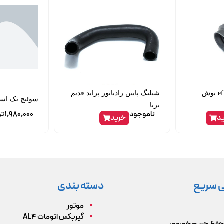
لوله هواکش سمند ef7 بوش
شیلنگ پایین رادیاتور پراید قدیم
سوئیچ تک استارت 
برنا
ناموجود
1,980,000
تو
د
خرید
 سریع
دسته بندی
موتور
گیربکس اتومات AL4