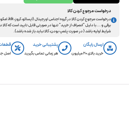
درخواست مرجوع کردن کالا
درخواست مرجوع کردن کالا در گروه اجناس اورجینال (ایساکو، کروز، kik، ا
برقی و ....با دلیل "انصراف از خرید" تنها در صورتی قابل تایید است که کالا د
شرایط اولیه باشد ( در صورت پلمپ بودن، کالا نباید باز شده باشد).
ارسال رایگان
پشتیبانی خرید
قطعات
خرید بالای 20 میلیون
هر زمانی تماس بگیرید
اصل جن