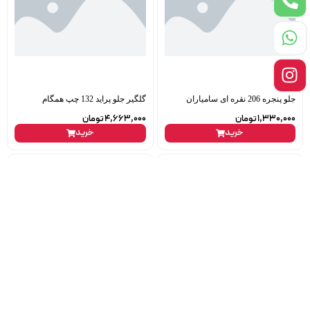
جلو پنجره 206 نقره ای سامیاران
گلگیر جلو پراید 132 چپ همگام
1,330,000
تومان
4,663,000
تومان
خرید
خرید
دنده دیشلی 405 14دندانه koartex-