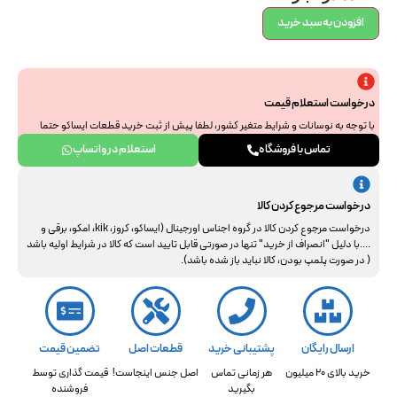
افزودن به سبد خرید
درخواست استعلام قیمت
با توجه به نوسانات و شرایط متغیر کشور، لطفا پیش از ثبت خرید قطعات ایساکو حتما
جهت استعلام نهایی با ما هماهنگ فرمایید. از همراهی و درک شما سپاسگزاریم.
تماس با فروشگاه
استعلام در واتساپ
درخواست مرجوع کردن کالا
درخواست مرجوع کردن کالا در گروه اجناس اورجینال (ایساکو، کروز، kik، امکو، برقی و
....با دلیل "انصراف از خرید" تنها در صورتی قابل تایید است که کالا در شرایط اولیه باشد
( در صورت پلمپ بودن، کالا نباید باز شده باشد).
ارسال رایگان
پشتیبانی خرید
قطعات اصل
تضمین قیمت
خرید بالای 20 میلیون
هر زمانی تماس
اصل جنس اینجاست!
قیمت گذاری توسط
بگیرید
فروشنده