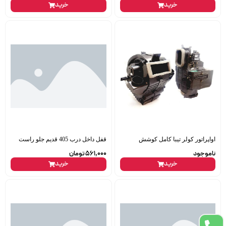
خرید
خرید
اواپراتور کولر تیبا کامل کوشش
قفل داخل درب 405 قدیم جلو راست
ناموجود
561,000
تومان
خرید
خرید