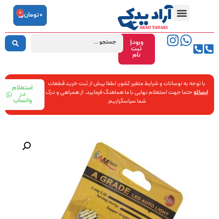
0
0
تومان
ورود|
ثبت
نام
با توجه به نوسانات و شرایط متغیر کشور، لطفا پیش از ثبت خرید قطعات
استعلام
ایساکو
حتما جهت استعلام نهایی با ما هماهنگ فرمایید. از همراهی و درک
در
واتساپ
شما سپاسگزاریم.