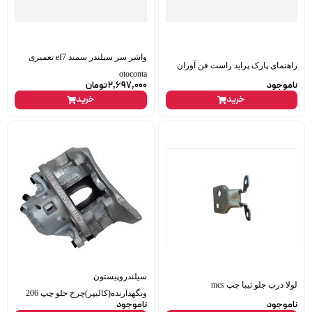
واشر سر سیلندر سمند ef7 تعمیری
راهنمای پارک پراید راست فن آوران
otoconta
ناموجود
2,697,000
تومان
خرید
خرید
سیلندروپیستون
لولا درب جلو تیبا چپ mcs
ونگهدارنده(کالیپر)چرخ جلو چپ 206
ناموجود
ناموجود