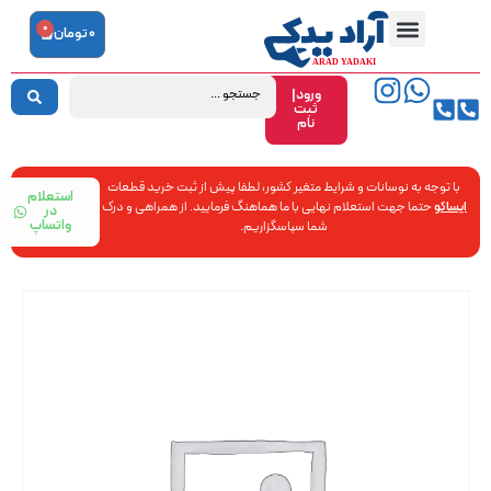
0
0
تومان
ورود|
ثبت
نام
با توجه به نوسانات و شرایط متغیر کشور، لطفا پیش از ثبت خرید قطعات
استعلام
ایساکو
حتما جهت استعلام نهایی با ما هماهنگ فرمایید. از همراهی و درک
در
واتساپ
شما سپاسگزاریم.