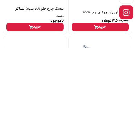
دیسک چرخ جلو 206 تیپ5 ایساکو
کمک جلو پراید روغنی چپ apco
دست
3,600,000
تومان
ناموجود
خرید
خرید
پایه فیلتر روغن و فیلتر 206 تیپ 5
میل توپی چرخ عقب 405 وجودی
سوخت آما
4,500,000
تومان
550,000
تومان
خرید
خرید