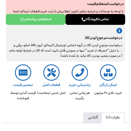
درخواست استعلام قیمت
با توجه به نوسانات و شرایط متغیر کشور، لطفا پیش از ثبت خرید قطعات ایساکو حتما
جهت استعلام نهایی با ما هماهنگ فرمایید. از همراهی و درک شما سپاسگزاریم.
تماس با فروشگاه
استعلام در واتساپ
درخواست مرجوع کردن کالا
درخواست مرجوع کردن کالا در گروه اجناس اورجینال (ایساکو، کروز، kik، امکو، برقی و
....با دلیل "انصراف از خرید" تنها در صورتی قابل تایید است که کالا در شرایط اولیه باشد
( در صورت پلمپ بودن، کالا نباید باز شده باشد).
ارسال رایگان
پشتیبانی خرید
قطعات اصل
تضمین قیمت
خرید بالای 20 میلیون
هر زمانی تماس
اصل جنس اینجاست!
قیمت گذاری توسط
بگیرید
فروشنده
نظرات (0)
گارانتی