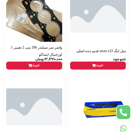
واشر سر سیلندر 206 تیپ 2 تعمیر 1
میل لنگ mvm x33 قدیم دنده اصلی
اورجینال ایساکو
ناموجود
3,320,000
تومان
خرید
خرید