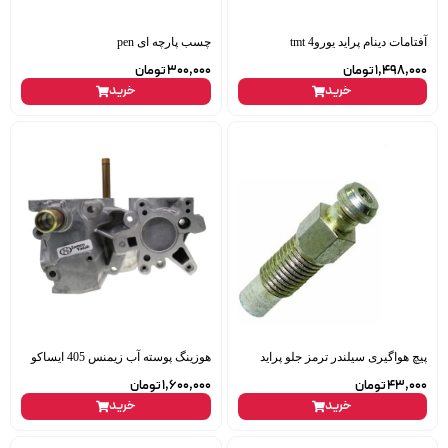
آفتامات دینام پراید یورو4 tmt
چسب پارچه ای pen
1,498,000
تومان
300,000
تومان
خرید
خرید
پیچ هواگیری سیلندر ترمز جلو پراید
هوزینگ پوسته آب زیمنس 405 ایساکو
43,000
تومان
1,600,000
تومان
خرید
خرید