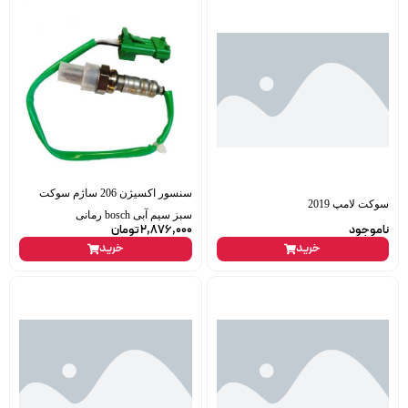
سنسور اکسیژن 206 ساژم سوکت
سوکت لامپ 2019
سبز سیم آبی bosch رمانی
ناموجود
2,876,000
تومان
خرید
خرید