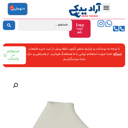
0
0
تومان
ورود|
ثبت
نام
با توجه به نوسانات و شرایط متغیر کشور، لطفا پیش از ثبت خرید قطعات
استعلام
ایساکو
حتما جهت استعلام نهایی با ما هماهنگ فرمایید. از همراهی و درک
در
واتساپ
شما سپاسگزاریم.