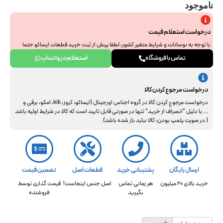
ناموجود
درخواست استعلام قیمت
با توجه به نوسانات و شرایط متغیر کشور، لطفا پیش از ثبت خرید قطعات ایساکو حتما
جهت استعلام نهایی با ما هماهنگ فرمایید. از همراهی و درک شما سپاسگزاریم.
تماس با فروشگاه
استعلام در واتساپ
درخواست مرجوع کردن کالا
درخواست مرجوع کردن کالا در گروه اجناس اورجینال (ایساکو، کروز، kik، امکو، برقی و
....با دلیل "انصراف از خرید" تنها در صورتی قابل تایید است که کالا در شرایط اولیه باشد
( در صورت پلمپ بودن، کالا نباید باز شده باشد).
ارسال رایگان
پشتیبانی خرید
قطعات اصل
تضمین قیمت
خرید بالای 20 میلیون
هر زمانی تماس
اصل جنس اینجاست!
قیمت گذاری توسط
بگیرید
فروشنده