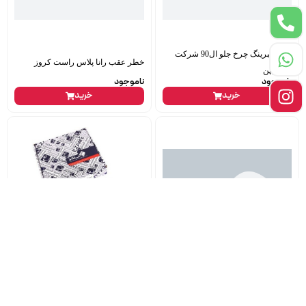
کیت بلبرینگ چرخ جلو ال90 شرکت
خطر عقب رانا پلاس راست کروز
kdk ژاپن
ناموجود
ناموجود
خرید
خرید
دیسک چرخ جلو 206 تیپ5 هرینگتون
کیت کلاج پیکان طرح پژوئی عظام
ناموجود
ناموجود