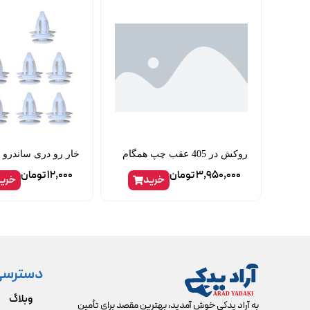
روکش در 405 عقب چپ همگام
خار رو دری ساندرو
3,950,000
تومان
12,000
تومان
خرید
خری
دسترسی
وبلاگ
به آراد یدکی خوش آمدید، بهترین مقصد برای تأمین