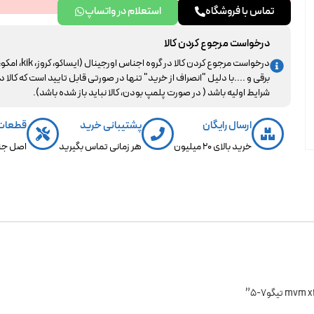
تماس با فروشگاه
استعلام در واتساپ
درخواست مرجوع کردن کالا
درخواست مرجوع کردن کالا در گروه اجناس اورجینال (ایساکو، کروز، kik، ا
برقی و ....با دلیل "انصراف از خرید" تنها در صورتی قابل تایید است که کالا د
شرایط اولیه باشد ( در صورت پلمپ بودن، کالا نباید باز شده باشد).
ارسال رایگان
پشتیبانی خرید
قطعات
خرید بالای 20 میلیون
هر زمانی تماس بگیرید
اصل جن