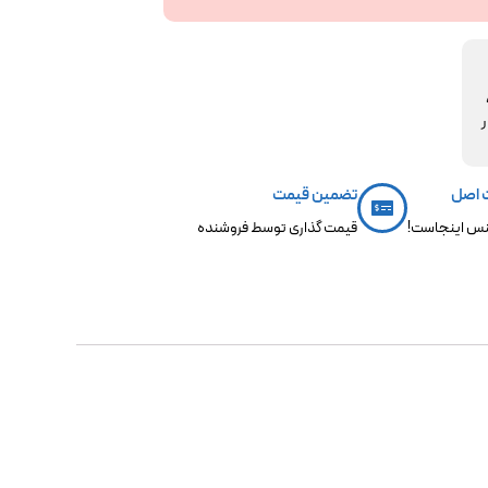
مکو،
ر
 اصل
تضمین قیمت
س اینجاست!
قیمت گذاری توسط فروشنده