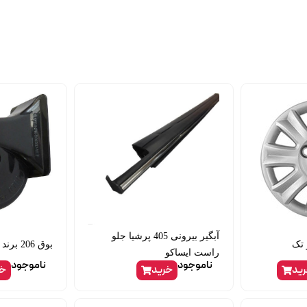
آبگیر بیرونی 405 پرشیا جلو
ر تک
بوق 206 برند skp
راست ایساکو
ناموجود
ناموجود
ید
خرید
خر