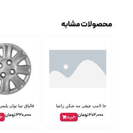
محصولات مشابه
جا لامپ چپقی مه شکن زانتیا
قالپاق تیبا توان پلیم
202,000
تومان
320,000
تومان
خرید
خر