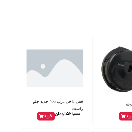
قفل داخل درب 405 جدید جلو
راست
561,000
تومان
ید
خرید