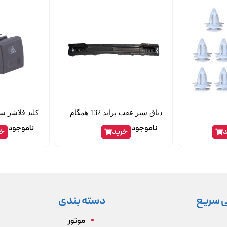
دیاق سپر عقب پراید 132 همگام
کلید فلاشر س
ناموجود
ناموجود
د
خرید
خر
 سریع
دسته بندی
موتور