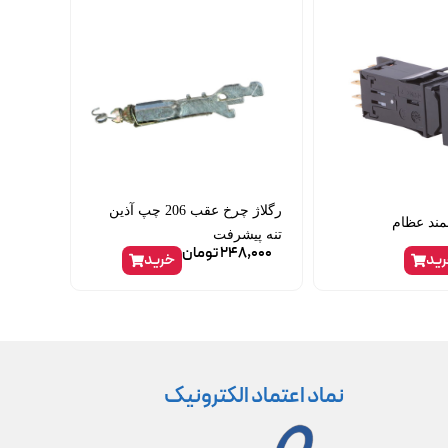
رگلاژ چرخ عقب 206 چپ آذین
مند عظام
تنه پیشرفت
248,000
تومان
ید
خرید
نماد اعتماد الکترونیک