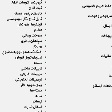
گیربکس اتومات AL4
حفظ حریم خصوصی
کیت کلاج
کالاهای بدون دسته
رجوعی و عودت
کابل کلاج ، گاز ،ترمزدستی
فیلترها ، هواکش
ارسال
عظام
سوخت رسانی
پرداخت
سپاهان باطری
روانکار
خنک کننده و تهویه مطبوع
 مقررات
تعلیق، ترمز، فرمان
تسمه
تزیینات داخلی
تزیینات خارجی
ما
تجهیزات الکتریکی
پیچ ،مهره ،خار
قطعات ایساکو
بسته ها
بدنه
ایساکو
انتقال قدرت