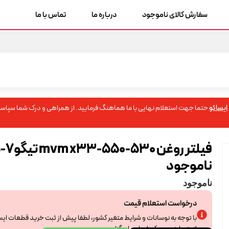
سفارش کالای ناموجود
درباره ما
تماس با ما
ایساکو
حتما جهت استعلام نهایی با ما هماهنگ فرمایید. از همراهی و درک شما سپاسگ
فیلتر روغن mvm x33-550-530 تیگو7-5
ناموجود
ناموجود
درخواست استعلام قیمت
با توجه به نوسانات و شرایط متغیر کشور، لطفا پیش از ثبت خرید قطعات ای
از همراهی و درک شما سپاسگزاریم.