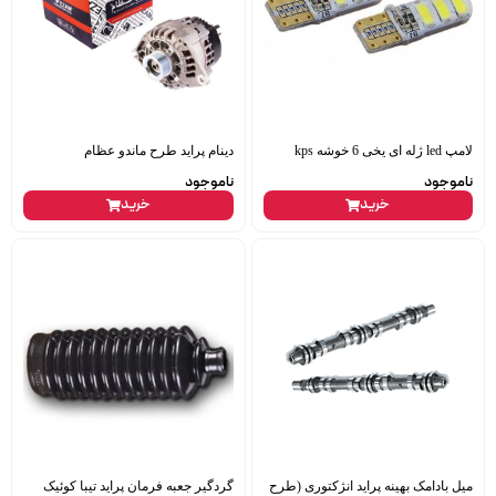
لامپ led ژله ای یخی 6 خوشه kps
دینام پراید طرح ماندو عظام
ناموجود
ناموجود
خرید
خرید
میل بادامک بهینه پراید انژکتوری (طرح
گردگیر جعبه فرمان پراید تیبا کوئیک