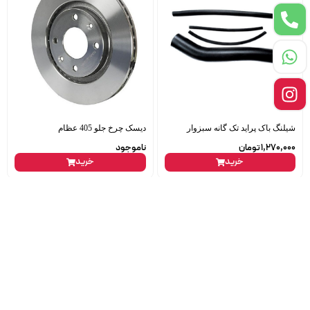
شیلنگ باک پراید تک گانه سبزوار
دیسک چرخ جلو 405 عظام
1,270,000
تومان
ناموجود
خرید
خرید