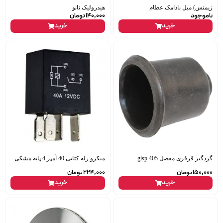
زیمنس) میل بادامک عظام
هیدرولیک نانو
ناموجود
140,000
تومان
خرید
خرید
گردگیر قرقری مفصل 405 gisp
میکرو رله کتابی 40 آمپر 4 پایه مشکی
150,000
تومان
224,000
تومان
خرید
خرید