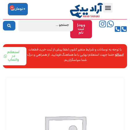
0
0
تومان
ورود|
ثبت
نام
با توجه به نوسانات و شرایط متغیر کشور، لطفا پیش از ثبت خرید قطعات
استعلام
ایساکو
حتما جهت استعلام نهایی با ما هماهنگ فرمایید. از همراهی و درک
در
واتساپ
شما سپاسگزاریم.