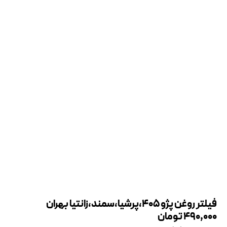
فیلتر روغن پژو 405،پرشیا،سمند،زانتیا بهران
490,000
تومان