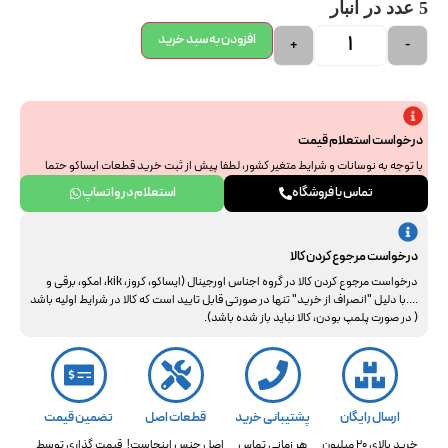
5 عدد در انبار
افزودن به سبد خرید
+
-
درخواست استعلام قیمت
با توجه به نوسانات و شرایط متغیر کشور، لطفا پیش از ثبت خرید قطعات ایساکو حتما
جهت استعلام نهایی با ما هماهنگ فرمایید. از همراهی و درک شما سپاسگزاریم.
تماس با فروشگاه
استعلام در واتساپ
درخواست مرجوع کردن کالا
درخواست مرجوع کردن کالا در گروه اجناس اورجینال (ایساکو، کروز، kik، امکو، برقی و
....با دلیل "انصراف از خرید" تنها در صورتی قابل تایید است که کالا در شرایط اولیه باشد
( در صورت پلمپ بودن، کالا نباید باز شده باشد).
ارسال رایگان
پشتیبانی خرید
قطعات اصل
تضمین قیمت
خرید بالای 20 میلیون
هر زمانی تماس
اصل جنس اینجاست!
قیمت گذاری توسط