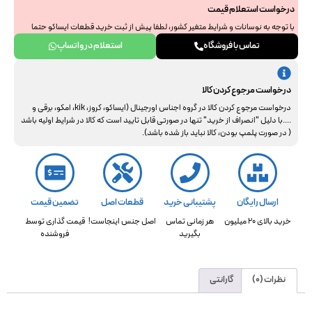
درخواست استعلام قیمت
با توجه به نوسانات و شرایط متغیر کشور، لطفا پیش از ثبت خرید قطعات ایساکو حتما
جهت استعلام نهایی با ما هماهنگ فرمایید. از همراهی و درک شما سپاسگزاریم.
تماس با فروشگاه
استعلام در واتساپ
درخواست مرجوع کردن کالا
درخواست مرجوع کردن کالا در گروه اجناس اورجینال (ایساکو، کروز، kik، امکو، برقی و
....با دلیل "انصراف از خرید" تنها در صورتی قابل تایید است که کالا در شرایط اولیه باشد
( در صورت پلمپ بودن، کالا نباید باز شده باشد).
ارسال رایگان
پشتیبانی خرید
قطعات اصل
تضمین قیمت
خرید بالای 20 میلیون
هر زمانی تماس
اصل جنس اینجاست!
قیمت گذاری توسط
بگیرید
فروشنده
نظرات (0)
گارانتی