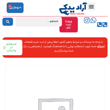
0
0
تومان
ورود|
ثبت
نام
با توجه به نوسانات و شرایط متغیر کشور، لطفا پیش از ثبت خرید قطعات
استعلام
ایساکو
حتما جهت استعلام نهایی با ما هماهنگ فرمایید. از همراهی و درک
در
واتساپ
شما سپاسگزاریم.