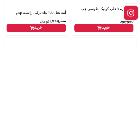
دستگیره داخلی کوئیک طوسی چپ
آینه بغل 405 slx برقی راست gisp
amg
ناموجود
1,749,000
تومان
خرید
خرید
لنت عقب 206 تیپ 2 کفشکی عظام
پایه اتاق ثابت 405 راست شرکت
ناموجود
ناموجود
خرید
خرید