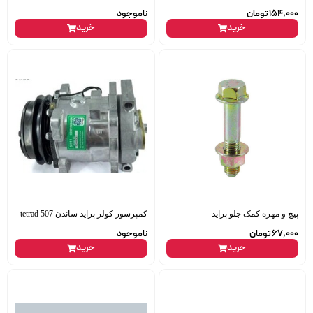
154,000
تومان
ناموجود
خرید
خرید
پیچ و مهره کمک جلو پراید
کمپرسور کولر پراید ساندن 507 tetrad
67,000
تومان
ناموجود
خرید
خرید