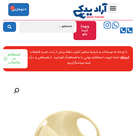
0
0
تومان
ورود|
ثبت
نام
با توجه به نوسانات و شرایط متغیر کشور، لطفا پیش از ثبت خرید قطعات
استعلام
ایساکو
حتما جهت استعلام نهایی با ما هماهنگ فرمایید. از همراهی و درک
در
واتساپ
شما سپاسگزاریم.