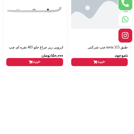
طبق mvm 315 چپ شرکتی
ابرویی زیر چراغ جلو 405 نقره ای چپ
ناموجود
150,000
تومان
خرید
خرید