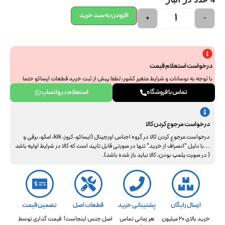
افزودن به سبد خرید
+
-
درخواست استعلام قیمت
با توجه به نوسانات و شرایط متغیر کشور، لطفا پیش از ثبت خرید قطعات ایساکو حتما
جهت استعلام نهایی با ما هماهنگ فرمایید. از همراهی و درک شما سپاسگزاریم.
تماس با فروشگاه
استعلام در واتساپ
درخواست مرجوع کردن کالا
درخواست مرجوع کردن کالا در گروه اجناس اورجینال (ایساکو، کروز، kik، امکو، برقی و
....با دلیل "انصراف از خرید" تنها در صورتی قابل تایید است که کالا در شرایط اولیه باشد
( در صورت پلمپ بودن، کالا نباید باز شده باشد).
ارسال رایگان
پشتیبانی خرید
قطعات اصل
تضمین قیمت
خرید بالای 20 میلیون
هر زمانی تماس
اصل جنس اینجاست!
قیمت گذاری توسط