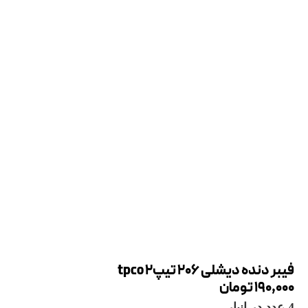
فیبر دنده دیشلی 206 تیپ2 tpco
190,000
تومان
4 عدد در انبار