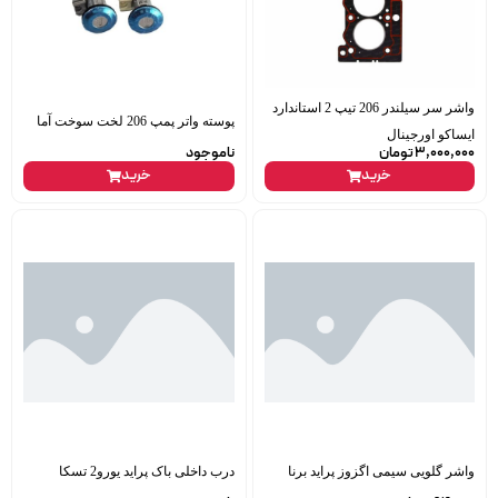
واشر سر سیلندر 206 تیپ 2 استاندارد
پوسته واتر پمپ 206 لخت سوخت آما
ایساکو اورجینال
3,000,000
تومان
ناموجود
خرید
خرید
واشر گلویی سیمی اگزوز پراید برنا
درب داخلی باک پراید یورو2 تسکا