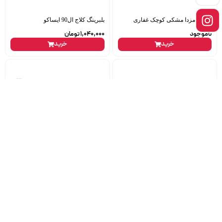
چسب مزدا مشکی کوچک غفاری
بلبرینگ کلاج ال90 ایساکو
ناموجود
1,040,000
تومان
خرید
خرید
قرقری فرمان 405 ماندو مهره بزرگ
خار رو دری 405 سبز
سامان
6,000
تومان
489,000
تومان
خرید
خرید