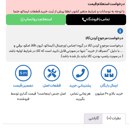
درخواست استعلام قیمت
با توجه به نوسانات و شرایط متغیر کشور، لطفا پیش از ثبت خرید قطعات ایساکو حتما
جهت استعلام نهایی با ما هماهنگ فرمایید. از همراهی و درک شما سپاسگزاریم.
تماس با فروشگاه
استعلام در واتساپ
درخواست مرجوع کردن کالا
درخواست مرجوع کردن کالا در گروه اجناس اورجینال (ایساکو، کروز، kik، امکو، برقی و
....با دلیل "انصراف از خرید" تنها در صورتی قابل تایید است که کالا در شرایط اولیه باشد
( در صورت پلمپ بودن، کالا نباید باز شده باشد).
ارسال رایگان
پشتیبانی خرید
قطعات اصل
تضمین قیمت
خرید بالای 20 میلیون
هر زمانی تماس
اصل جنس اینجاست!
قیمت گذاری توسط
بگیرید
فروشنده
نظرات (0)
گارانتی