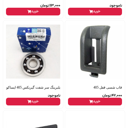
ناموجود
113,000
تومان
خرید
خرید
قاب شسی قفل 405
بلبرینگ سر شفت گیربکس 405 ایساکو
42,000
تومان
ناموجود
خرید
خرید