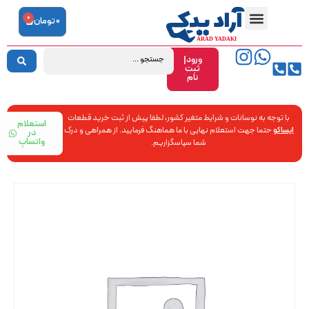
0
0
تومان
ورود|
ثبت
نام
با توجه به نوسانات و شرایط متغیر کشور، لطفا پیش از ثبت خرید قطعات
استعلام
ایساکو
حتما جهت استعلام نهایی با ما هماهنگ فرمایید. از همراهی و درک
در
واتساپ
شما سپاسگزاریم.