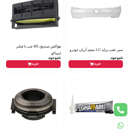
هواکش صندوق 405 چپ با فیلتر
سپر عقب پراید 111 سفید آریان خودرو
ایساکو
ناموجود
ناموجود
خرید
خرید